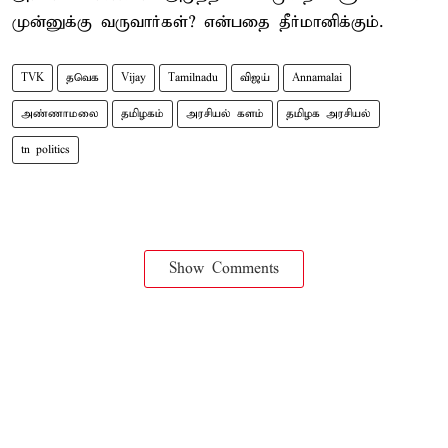
முன்னுக்கு வருவார்கள்? என்பதை தீர்மானிக்கும்.
TVK
தவெக
Vijay
Tamilnadu
விஜய்
Annamalai
அண்ணாமலை
தமிழகம்
அரசியல் களம்
தமிழக அரசியல்
tn politics
Show Comments