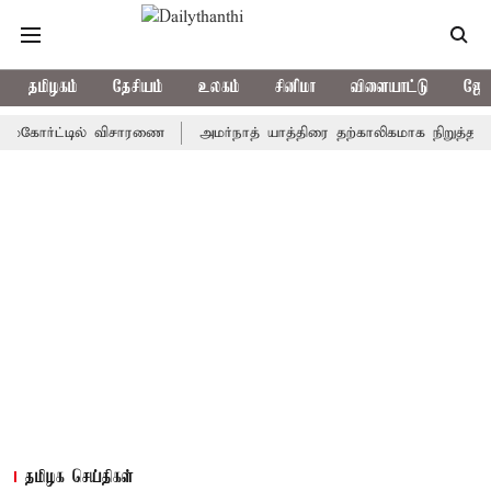
தமிழகம்
தேசியம்
உலகம்
சினிமா
விளையாட்டு
ஜோத
ர்ட்டில் விசாரணை
அமர்நாத் யாத்திரை தற்காலிகமாக நிறுத்தம்
இமா
தமிழக செய்திகள்