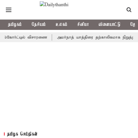
தமிழகம்
தேசியம்
உலகம்
சினிமா
விளையாட்டு
ஜோத
ோர்ட்டில் விசாரணை
அமர்நாத் யாத்திரை தற்காலிகமாக நிறுத்தம்
இம
தமிழக செய்திகள்