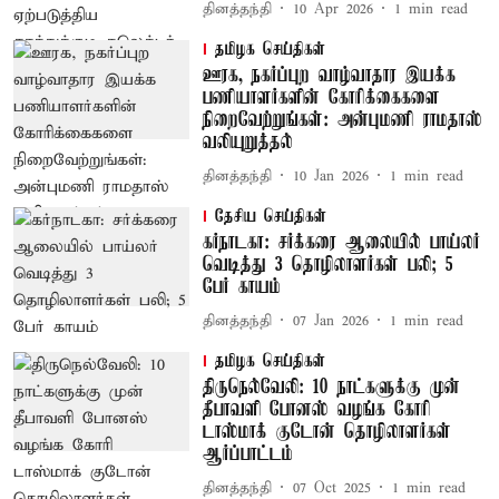
தினத்தந்தி
10 Apr 2026
1
min read
தமிழக செய்திகள்
ஊரக, நகர்ப்புற வாழ்வாதார இயக்க
பணியாளர்களின் கோரிக்கைகளை
நிறைவேற்றுங்கள்: அன்புமணி ராமதாஸ்
வலியுறுத்தல்
தினத்தந்தி
10 Jan 2026
1
min read
தேசிய செய்திகள்
கர்நாடகா: சர்க்கரை ஆலையில் பாய்லர்
வெடித்து 3 தொழிலாளர்கள் பலி; 5
பேர் காயம்
தினத்தந்தி
07 Jan 2026
1
min read
தமிழக செய்திகள்
திருநெல்வேலி: 10 நாட்களுக்கு முன்
தீபாவளி போனஸ் வழங்க கோரி
டாஸ்மாக் குடோன் தொழிலாளர்கள்
ஆர்ப்பாட்டம்
தினத்தந்தி
07 Oct 2025
1
min read