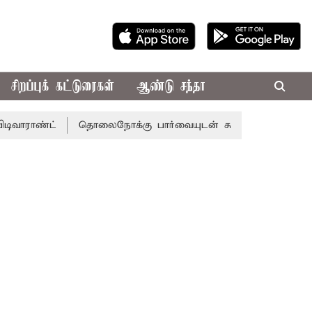
சிறப்புக் கட்டுரைகள்
ஆண்டு சந்தா
்ட்
தொலைநோக்கு பார்வையுடன் கூடிய வேளாண் பட்ஜெட்: மு