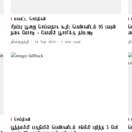
மாவட்ட செய்திகள்
சிறப்பு பூஜை செய்வதாக கூறி: பெண்களிடம் 95 பவுன்
ப
நகை மோசடி - கோவில் பூசாரிக்கு தர்மஅடி
ச
தினத்தந்தி
14 Sep 2019
1
min read
தி
செய்திகள்
பூந்தமல்லி பகுதியில் பெண்களிடம் சங்கிலி பறித்த 5 பேர்
ப