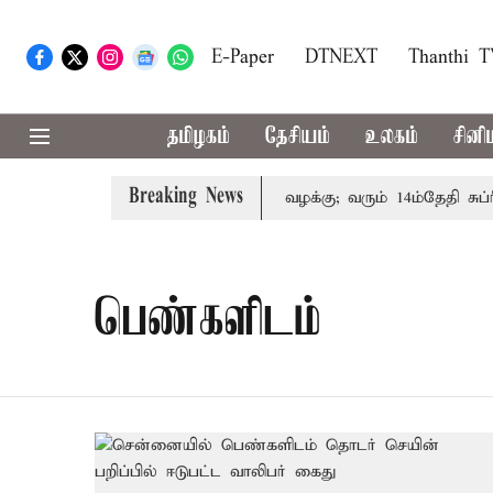
E-Paper
DTNEXT
Thanthi 
தமிழகம்
தேசியம்
உலகம்
சினி
Breaking News
ன் குடும்பத்தினருக்கு அரசுப்பணி வழக்கு; வரும் 14ம்தேதி சுப்ரீ
பெண்களிடம்