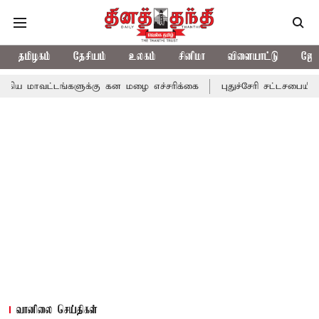
தமிழகம்
தேசியம்
உலகம்
சினிமா
விளையாட்டு
ஜோத
ங்களுக்கு கன மழை எச்சரிக்கை
புதுச்சேரி சட்டசபையில் வரும் 24ம்
வானிலை செய்திகள்