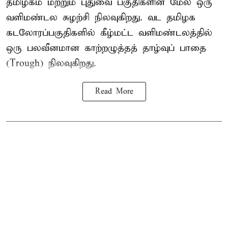
தமிழகம் மற்றும் புதுவை பகுதிகளின் மேல் ஒரு
வளிமண்டல சுழற்சி நிலவுகிறது. வட தமிழக
கடலோரப்பகுதிகளில் கீழ்மட்ட வளிமண்டலத்தில்
ஒரு பலவீனமான காற்றழுத்தத் தாழ்வுப் பாதை
(Trough) நிலவுகிறது.
Read More