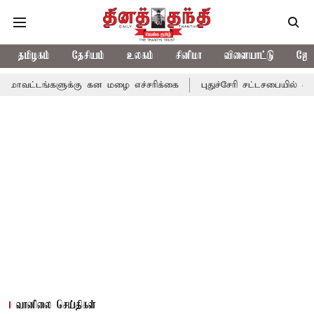
தமிழகம்
தேசியம்
உலகம்
சினிமா
விளையாட்டு
ஜோத
ுக்கு கன மழை எச்சரிக்கை
புதுச்சேரி சட்டசபையில் வரும் 24ம் தேத
வானிலை செய்திகள்