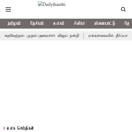
தமிழகம்
தேசியம்
உலகம்
சினிமா
விளையாட்டு
ஜோத
வேற்றம்: முதல்-அமைச்சர் விஜய் நன்றி
மக்களவையில் தீர்ப்பாய சீர்தி
உலக செய்திகள்