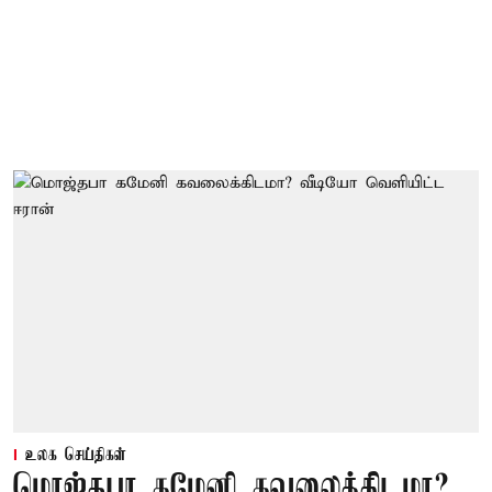
உலக செய்திகள்
மொஜ்தபா கமேனி கவலைக்கிடமா?