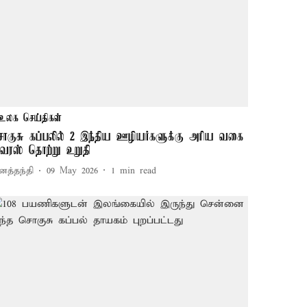
உலக செய்திகள்
ொகுசு கப்பலில் 2 இந்திய ஊழியர்களுக்கு அரிய வகை
ைரஸ் தொற்று உறுதி
னத்தந்தி
09 May 2026
1
min read