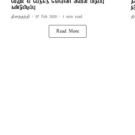
மேலும் 41 பேருக்கு கொரோனா வைரஸ் பாதிப்பு
த
கண்டுபிடிப்பு
ந
தினத்தந்தி
07 Feb 2020
1
min read
தி
Read More