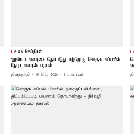
உலக செய்திகள்
ஹண்டா வைரசை தொடர்ந்து மற்றொரு சொகுசு கப்பலில்
ச
நோரா வைரஸ் பரவல்
வ
தினத்தந்தி
10 May 2026
1
min read
தி