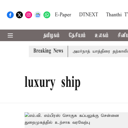
E-Paper
DTNEXT
Thanthi 
தமிழகம்
தேசியம்
உலகம்
சினி
Breaking News
ி சுப்ரீம்கோர்ட்டில் விசாரணை
அமர்நாத் யாத்திரை தற்காலிகமாக
luxury ship