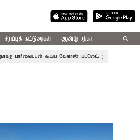
சிறப்புக் கட்டுரைகள்
ஆண்டு சந்தா
ு பார்வையுடன் கூடிய வேளாண் பட்ஜெட்: முதல்-அமைச்சர் வி