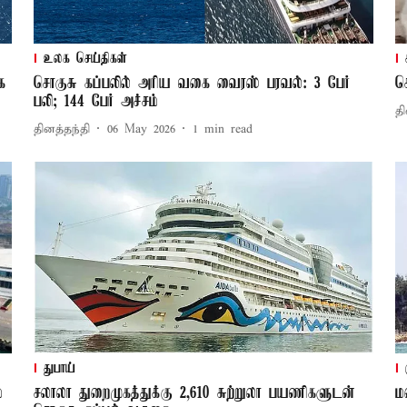
உலக செய்திகள்
ை
சொகுசு கப்பலில் அரிய வகை வைரஸ் பரவல்: 3 பேர்
ச
பலி; 144 பேர் அச்சம்
தி
தினத்தந்தி
06 May 2026
1
min read
துபாய்
்
சலாலா துறைமுகத்துக்கு 2,610 சுற்றுலா பயணிகளுடன்
ம