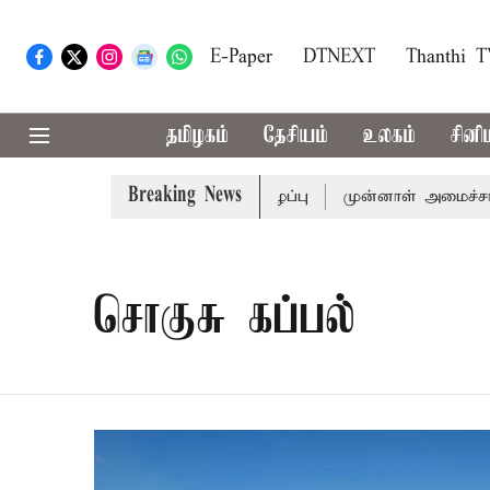
E-Paper
DTNEXT
Thanthi 
தமிழகம்
தேசியம்
உலகம்
சினி
Breaking News
ுக்கு முதல்-அமைச்சர் விஜய் அழைப்பு
முன்னாள் அமைச்சர் ப
சொகுசு கப்பல்