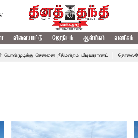
TV
மா
விளையாட்டு
ஜோதிடம்
ஆன்மிகம்
வணிகம்
ொன்முடிக்கு சென்னை நீதிமன்றம் பிடிவாராண்ட்
தொலைநோக்க