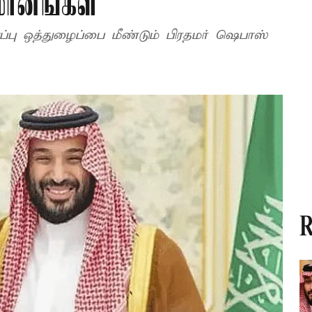
மானங்கள்
 மீண்டும் பிரதமர் ஷெபாஸ்
R