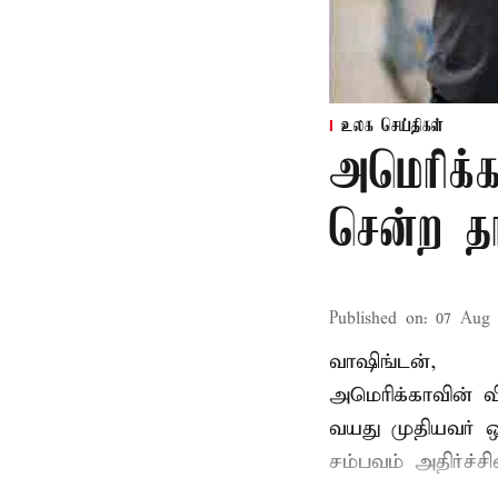
உலக செய்திகள்
அமெரிக்க
சென்ற தா
Published on
:
07 Aug 
வாஷிங்டன்,
அமெரிக்காவின் வ
வயது
முதியவர்
ஒர
சம்பவம் அதிர்ச்ச