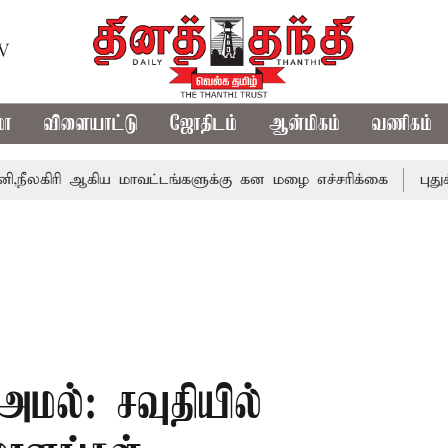
TV
மா
விளையாட்டு
ஜோதிடம்
ஆன்மிகம்
வணிகம்
 ஆகிய மாவட்டங்களுக்கு கன மழை எச்சரிக்கை
புதுச்சேரி சட
 அமல்: சவுதியில்