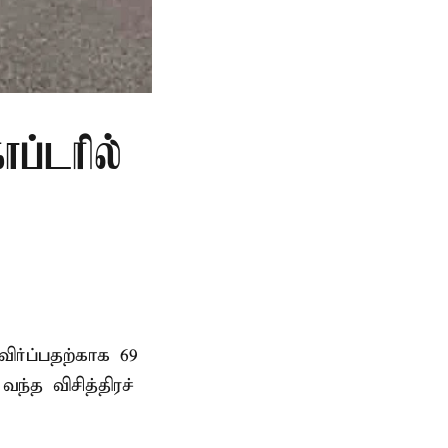
ப்டரில்
ர்ப்பதற்காக 69
்த விசித்திரச்