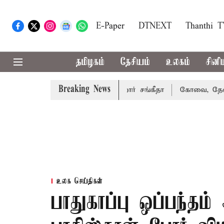
E-Paper
DTNEXT
Thanthi 
தமிழகம்
தேசியம்
உலகம்
சினி
Breaking News
த்து வழக்கை வாபஸ் பெற்றார் சங்கீதா
கோவை, தேனி,நீலகிரி
உலக செய்திகள்
பாதுகாப்பு ஒப்பந்தம்