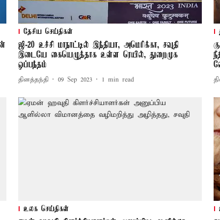
தேசிய செய்திகள்
ன்
ஜி-20 உச்சி மாநாட்டில் இந்தியா, அமெரிக்கா, சவுதி
க
இடையே கையெழுத்தாக உள்ள ரெயில், துறைமுக
ந
ஒப்பந்தம்
வ
தினத்தந்தி
09 Sep 2023
1
min read
தி
உலக செய்திகள்