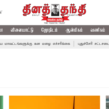
TV
மா
விளையாட்டு
ஜோதிடம்
ஆன்மிகம்
வணிகம்
ட்டங்களுக்கு கன மழை எச்சரிக்கை
புதுச்சேரி சட்டசபையில் 