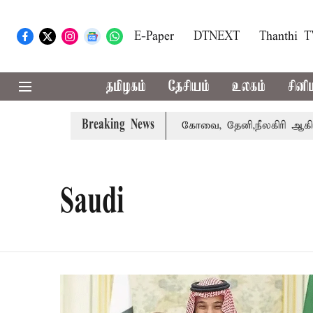
E-Paper
DTNEXT
Thanthi 
தமிழகம்
தேசியம்
உலகம்
சினி
Breaking News
கை வாபஸ் பெற்றார் சங்கீதா
கோவை, தேனி,நீலகிரி ஆகிய மாவ
Saudi