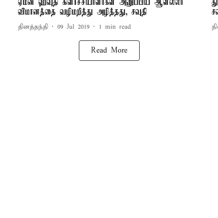
ஏமன் ஹவுதி கிளர்ச்சியாளர்கள் அனுப்பிய ஆளில்லா
த
விமானத்தை வழிமறித்து அழித்தது, சவுதி
ச
தினத்தந்தி
09 Jul 2019
1
min read
தி
Read More