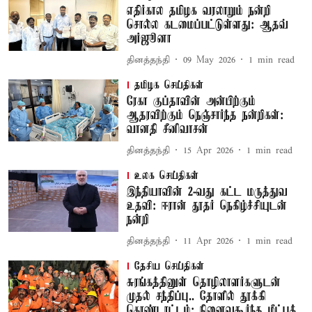
எதிர்கால தமிழக வரலாறும் நன்றி
சொல்ல கடமைப்பட்டுள்ளது: ஆதவ்
அர்ஜூனா
தினத்தந்தி
09 May 2026
1
min read
தமிழக செய்திகள்
ரேகா குப்தாவின் அன்பிற்கும்
ஆதரவிற்கும் நெஞ்சார்ந்த நன்றிகள்:
வானதி சீனிவாசன்
தினத்தந்தி
15 Apr 2026
1
min read
உலக செய்திகள்
இந்தியாவின் 2-வது கட்ட மருத்துவ
உதவி: ஈரான் தூதர் நெகிழ்ச்சியுடன்
நன்றி
தினத்தந்தி
11 Apr 2026
1
min read
தேசிய செய்திகள்
சுரங்கத்தினுள் தொழிலாளர்களுடன்
முதல் சந்திப்பு.. தோளில் தூக்கி
கொண்டாட்டம்: நினைவுகூர்ந்த மீட்புக்