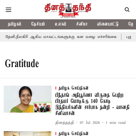
தமிழகம்
தேசியம்
உலகம்
சினிமா
விளையாட்டு
ஜோத
ேனி,நீலகிரி ஆகிய மாவட்டங்களுக்கு கன மழை எச்சரிக்கை
புதுச்ச
Gratitude
தமிழக செய்திகள்
பிந்தாங் அதிபூர்ணா விருதை பெற்ற
பிரதமர் மோடிக்கு 140 கோடி
இந்தியர்களின் சார்பாக நன்றி - வானதி
சீனிவாசன்
தினத்தந்தி
07 Jul 2026
1
min read
தமிழக செய்திகள்