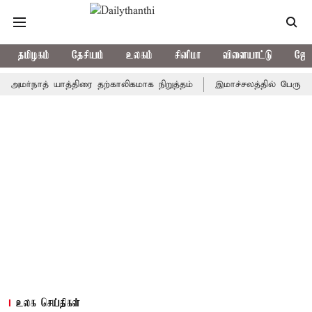
தமிழகம்
தேசியம்
உலகம்
சினிமா
விளையாட்டு
ஜோத
நாத் யாத்திரை தற்காலிகமாக நிறுத்தம்
இமாச்சலத்தில் பேருந்து விபத்
உலக செய்திகள்