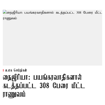
உலக செய்திகள்
நைஜீரியா: பயங்கரவாதிகளால்
கடத்தப்பட்ட 308 பேரை மீட்ட
ராணுவம்