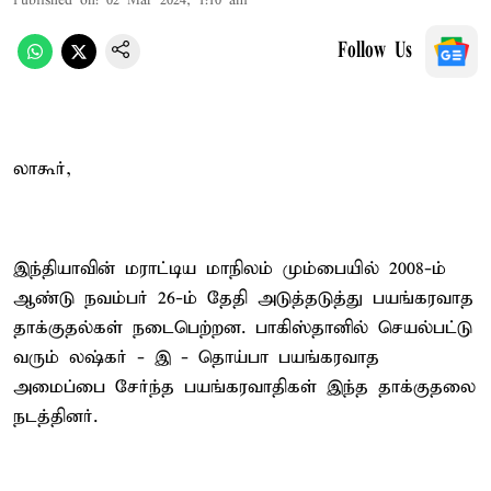
Published on
:
02 Mar 2024, 1:10 am
Follow Us
லாகூர்,
இந்தியாவின் மராட்டிய மாநிலம் மும்பையில் 2008-ம்
ஆண்டு நவம்பர் 26-ம் தேதி அடுத்தடுத்து பயங்கரவாத
தாக்குதல்கள் நடைபெற்றன. பாகிஸ்தானில் செயல்பட்டு
வரும் லஷ்கர் - இ - தொய்பா பயங்கரவாத
அமைப்பை சேர்ந்த பயங்கரவாதிகள் இந்த தாக்குதலை
நடத்தினர்.