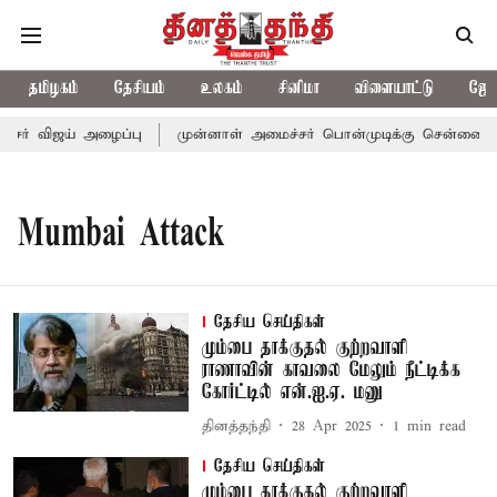
தமிழகம்
தேசியம்
உலகம்
சினிமா
விளையாட்டு
ஜோத
சர் விஜய் அழைப்பு
முன்னாள் அமைச்சர் பொன்முடிக்கு சென்னை நீதி
Mumbai Attack
தேசிய செய்திகள்
மும்பை தாக்குதல் குற்றவாளி
ராணாவின் காவலை மேலும் நீட்டிக்க
கோர்ட்டில் என்.ஐ.ஏ. மனு
தினத்தந்தி
28 Apr 2025
1
min read
தேசிய செய்திகள்
மும்பை தாக்குதல் குற்றவாளி