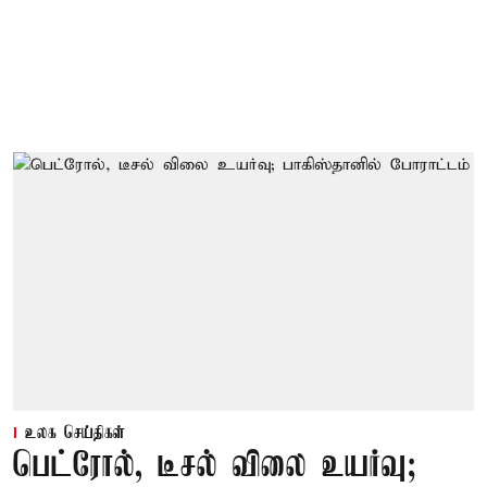
உலக செய்திகள்
பெட்ரோல், டீசல் விலை உயர்வு;