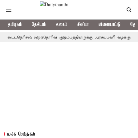
தமிழகம்
தேசியம்
உலகம்
சினிமா
விளையாட்டு
ஜோத
ட்டநெரிசல்: இறந்தோரின் குடும்பத்தினருக்கு அரசுப்பணி வழக்கு; வரும் 14ம்
உலக செய்திகள்