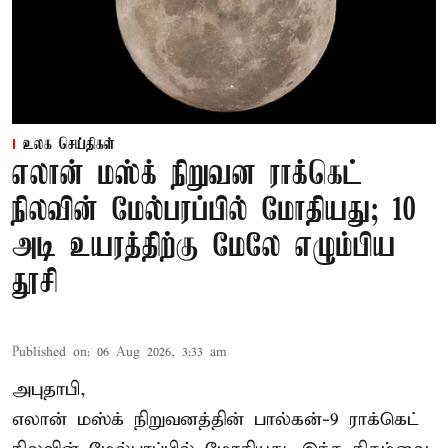
உலக செய்திகள்
எலான் மஸ்க் நிறுவன ராக்கெட்
நிலவின் மேல்பரப்பில் மோதியது; 10
அடி உயரத்திற்கு மேலே எழும்பிய
தூசி
Published on
:
06 Aug 2026, 3:33 am
அபுதாபி,
எலான் மஸ்க் நிறுவனத்தின் பால்கன்-9 ராக்கெட்