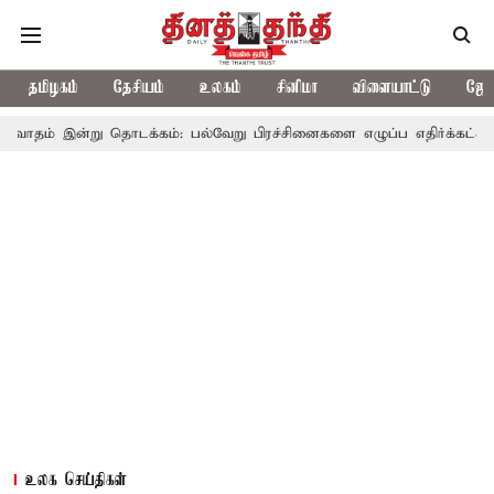
தமிழகம்
தேசியம்
உலகம்
சினிமா
விளையாட்டு
ஜோத
 தொடக்கம்: பல்வேறு பிரச்சினைகளை எழுப்ப எதிர்க்கட்சிகள் திட்டம்
உலக செய்திகள்