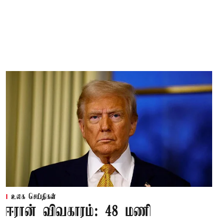
உலக செய்திகள்
ஈரான் விவகாரம்: 48 மணி