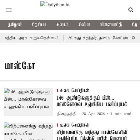
தமிழகம்
தேசியம்
உலகம்
சினிமா
விளையாட்டு
ஜோத
 மத்திய அரசு கூறுவதென்ன..?
80-வது சுதந்திர தினம்: கோட்டை கொத்
மாஸ்கோ
உலக செய்திகள்
146 ஆண்டுகளுக்குப் பின்...
மாஸ்கோவை உலுக்கிய பனிப்புயல்
தினத்தந்தி
28 Apr 2026
1
min read
உலக செய்திகள்
விற்பனைக்கு வந்தது மாஸ்கோவின்
புகழ்பெற்ற ரிஜ்ஸ்கி ரயில் நிலையம்