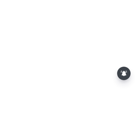
சேலம்: கோட்டை மாரியம்மன்
கோவிலில் கோலாகலமாக
நடைபெற்ற தேரோட்டம்