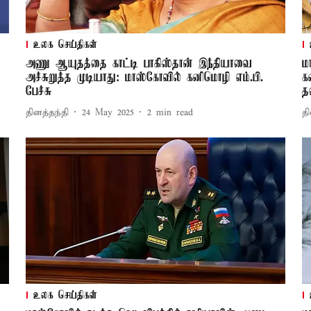
உலக செய்திகள்
அணு ஆயுதத்தை காட்டி பாகிஸ்தான் இந்தியாவை
ம
அச்சுறுத்த முடியாது: மாஸ்கோவில் கனிமொழி எம்.பி.
க
பேச்சு
த
தினத்தந்தி
24 May 2025
2
min read
தி
உலக செய்திகள்