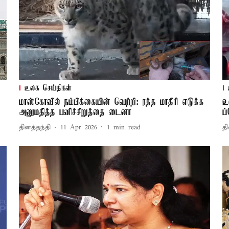
உலக செய்திகள்
மாஸ்கோவில் நம்பிக்கையின் வெற்றி: ரத்த மாதிரி எடுக்க
உ
அனுமதித்த பனிச்சிறுத்தை டைனா
ப
தினத்தந்தி
11 Apr 2026
1
min read
தி