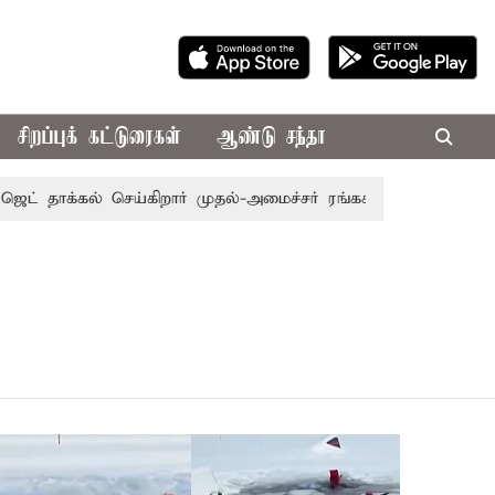
சிறப்புக் கட்டுரைகள்
ஆண்டு சந்தா
தாக்கல் செய்கிறார் முதல்-அமைச்சர் ரங்கசாமி
எதிர்க்கட்சிக