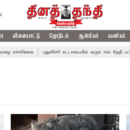
TV
மா
விளையாட்டு
ஜோதிடம்
ஆன்மிகம்
வணிகம்
ச்சரிக்கை
புதுச்சேரி சட்டசபையில் வரும் 24ம் தேதி பட்ஜெட் 