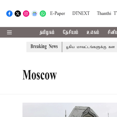
E-Paper
DTNEXT
Thanthi 
தமிழகம்
தேசியம்
உலகம்
சினி
Breaking News
தா
கோவை, தேனி,நீலகிரி ஆகிய மாவட்டங்களுக்கு கன மழை எ
Moscow