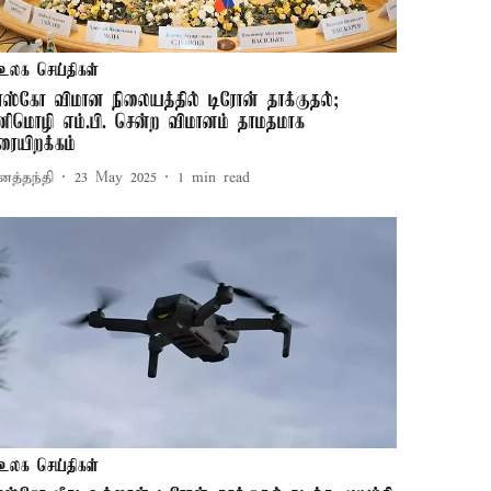
உலக செய்திகள்
ாஸ்கோ விமான நிலையத்தில் டிரோன் தாக்குதல்;
னிமொழி எம்.பி. சென்ற விமானம் தாமதமாக
ரையிறக்கம்
னத்தந்தி
23 May 2025
1
min read
உலக செய்திகள்