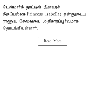
டென்மார்க் நாட்டின் இளவரசி
இசபெல்லா(Princess Isabella) தன்னுடைய
ராணுவ சேவையை அதிகாரப்பூர்வமாக
தொடங்கியுள்ளார்.
Read More