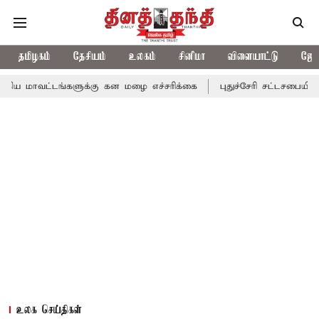
தமிழகம்
தேசியம்
உலகம்
சினிமா
விளையாட்டு
ஜோத
்களுக்கு கன மழை எச்சரிக்கை
புதுச்சேரி சட்டசபையில் வரும் 24ம் 
உலக செய்திகள்