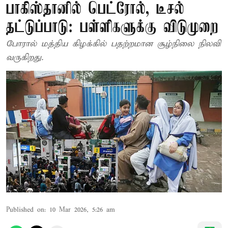
பாகிஸ்தானில் பெட்ரோல், டீசல்
தட்டுப்பாடு: பள்ளிகளுக்கு விடுமுறை
போரால் மத்திய கிழக்கில் பதற்றமான சூழ்நிலை நிலவி
வருகிறது.
Published on
:
10 Mar 2026, 5:26 am