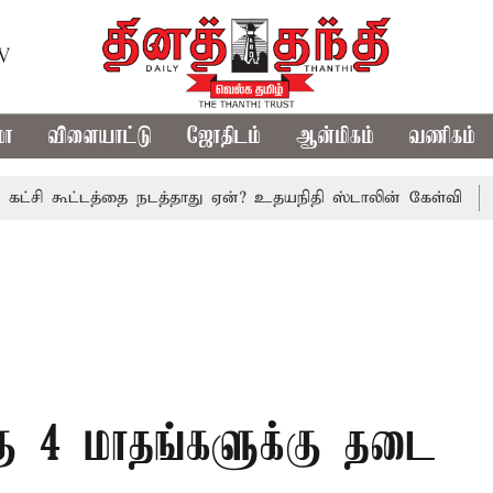
TV
மா
விளையாட்டு
ஜோதிடம்
ஆன்மிகம்
வணிகம்
ட்டத்தை நடத்தாது ஏன்? உதயநிதி ஸ்டாலின் கேள்வி
த.வெ.க. அ
்கு 4 மாதங்களுக்கு தடை