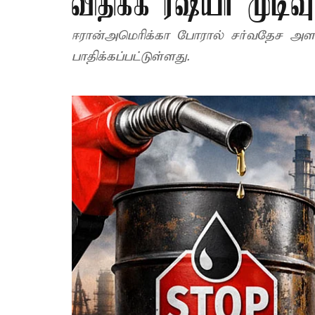
விதிக்க ரஷ்யா முடிவு
ஈரான்–அமெரிக்கா போரால் சர்வதேச அ
பாதிக்கப்பட்டுள்ளது.