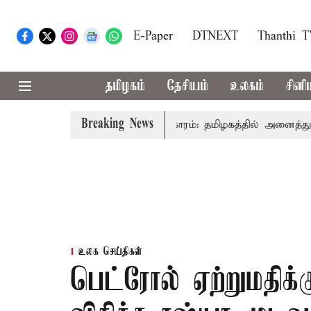
E-Paper
DTNEXT
Thanthi 
தமிழகம்
தேசியம்
உலகம்
சினி
Breaking News
விஜய் உரை
காவிரி விவகாரம்: தமிழகத்தில் அனைத்து கட்சி கூ
உலக செய்திகள்
பெட்ரோல் ஏற்றுமதிக