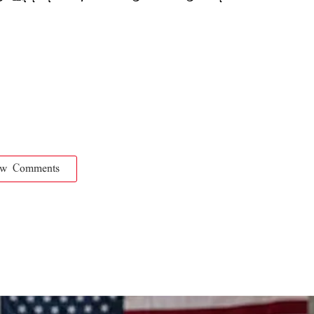
ow Comments