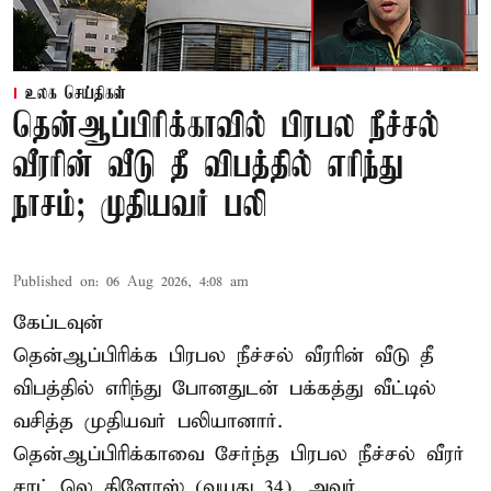
உலக செய்திகள்
தென்ஆப்பிரிக்காவில் பிரபல நீச்சல்
வீரரின் வீடு தீ விபத்தில் எரிந்து
நாசம்; முதியவர் பலி
Published on
:
06 Aug 2026, 4:08 am
கேப்டவுன்
தென்ஆப்பிரிக்க பிரபல நீச்சல் வீரரின் வீடு தீ
விபத்தில் எரிந்து போனதுடன் பக்கத்து வீட்டில்
வசித்த முதியவர் பலியானார்.
தென்ஆப்பிரிக்காவை சேர்ந்த பிரபல நீச்சல் வீரர்
சாட் லெ கிளோஸ் (வயது 34). அவர்,