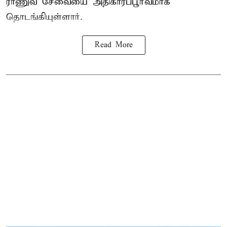
ராணுவ சேவையை அதிகாரப்பூர்வமாக
தொடங்கியுள்ளார்.
Read More