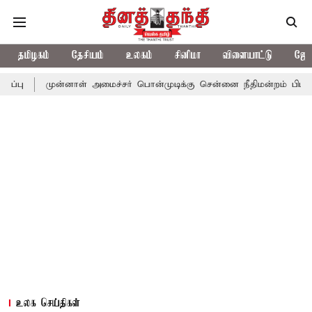
தமிழகம்
தேசியம்
உலகம்
சினிமா
விளையாட்டு
ஜோத
ன்னாள் அமைச்சர் பொன்முடிக்கு சென்னை நீதிமன்றம் பிடிவாராண்ட்
உலக செய்திகள்