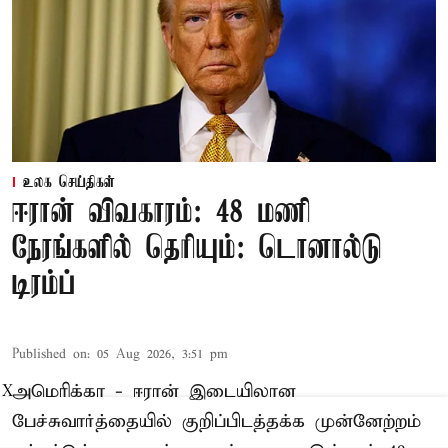
உலக செய்திகள்
ஈரான் விவகாரம்: 48 மணி
நேரங்களில் தெரியும்: டொனால்டு
டிரம்ப்
Published on
:
05 Aug 2026, 3:51 pm
அமெரிக்கா - ஈரான் இடையிலான
X
பேச்சுவார்த்தையில் குறிப்பிடத்தக்க முன்னேற்றம்