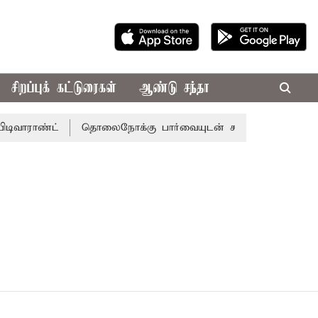
சிறப்புக் கட்டுரைகள்
ஆண்டு சந்தா
ிவாராண்ட்
தொலைநோக்கு பார்வையுடன் கூடிய வேளாண் பட்ஜெ