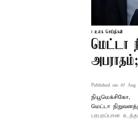
உலக செய்திகள்
மெட்டா ந
அபராதம்;
Published on
:
07 Aug 
நியூமெக்சிகோ,
மெட்டா நிறுவனத்த
பரபரப்பான உத்தர