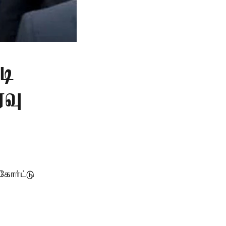
டி
ரவு
கோர்ட்டு