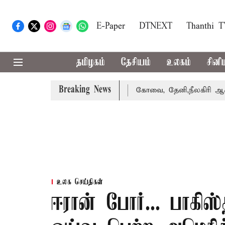
E-Paper
DTNEXT
Thanthi 
தமிழகம்
தேசியம்
உலகம்
சினி
Breaking News
 வாபஸ் பெற்றார் சங்கீதா
கோவை, தேனி,நீலகிரி ஆகிய மாவட்
உலக செய்திகள்
ஈரான் போர்... பாகிஸ