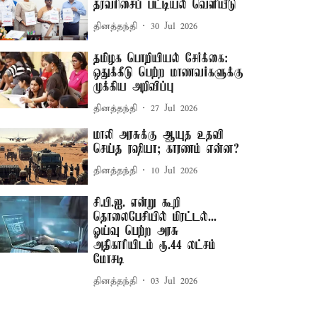
தரவரிசைப் பட்டியல் வெளியீடு
தினத்தந்தி
30 Jul 2026
தமிழக பொறியியல் சேர்க்கை:
ஒதுக்கீடு பெற்ற மாணவர்களுக்கு
முக்கிய அறிவிப்பு
தினத்தந்தி
27 Jul 2026
மாலி அரசுக்கு ஆயுத உதவி
செய்த ரஷியா; காரணம் என்ன?
தினத்தந்தி
10 Jul 2026
சி.பி.ஐ. என்று கூறி
தொலைபேசியில் மிரட்டல்...
ஓய்வு பெற்ற அரசு
அதிகாரியிடம் ரூ.44 லட்சம்
மோசடி
தினத்தந்தி
03 Jul 2026