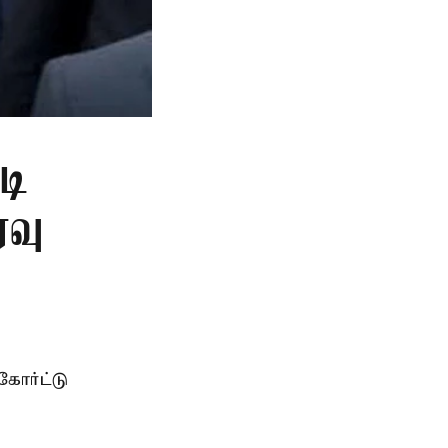
டி
ரவு
கோர்ட்டு