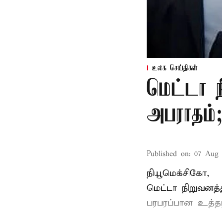
உலக செய்திகள்
மெட்டா ந
அபராதம்;
Published on
:
07 Aug 
நியூமெக்சிகோ,
மெட்டா நிறுவனத்த
பரபரப்பான உத்தர