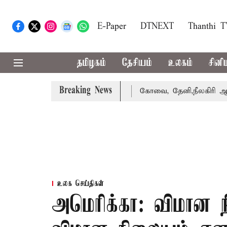
E-Paper
DTNEXT
Thanthi 
தமிழகம்
தேசியம்
உலகம்
சினி
Breaking News
 வாபஸ் பெற்றார் சங்கீதா
கோவை, தேனி,நீலகிரி ஆகிய மாவட்
உலக செய்திகள்
அமெரிக்கா: விமான 