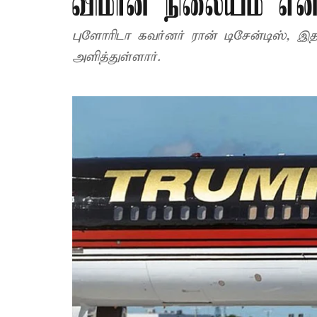
விமான நிலையம் என ம
புளோரிடா கவர்னர் ரான் டிசேன்டிஸ், இ
அளித்துள்ளார்.