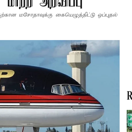
ாற்றி அறிவிப்பு
தற்கான மசோதாவுக்கு கையெழுத்திட்டு ஒப்புதல்
R