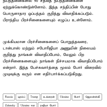
நிபந்தனைகளில் 90 சதவீத நிபந்தனைகளை
ஏற்றுக்கொண்டுள்ளோம். இந்த சந்திப்பின் போது
பொருளாதார ஒப்பந்தம் குறித்து விவாதிக்கப்படும்.
பிராந்திய பிரச்சினைகளையும் எழுப்ப உள்ளோம்.
முக்கியமான பிரச்சினைகளைப் பொறுத்தவரை,
டான்பாஸ் மற்றும் சபோரிஜியா அணுமின் நிலையம்
குறித்து நாங்கள் விவாதிப்போம், மேலும் பிற
பிரச்சினைகளையும் நாங்கள் நிச்சயமாக விவாதிப்போம்
என்றார். இந்த பேச்சுவார்த்தை மூலம் போர் விரைவில்
முடிவுக்கு வரும் என எதிர்பார்க்கப்படுகிறது.
Russia
டிரம்ப்
Trump
உக்ரைன்
Ukraine
போர்
ஜெலன்ஸ்கி
Zelensky
Ukraine war
ரஷியா போர்