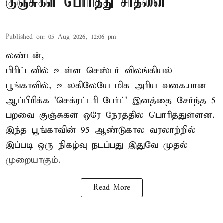
குஞ்சுகள் பொரித்து சாதனை
Published on
:
05 Aug 2026, 12:06 pm
லண்டன்,
பிரிட்டனில் உள்ள செஸ்டர்
விலங்கியல்
பூங்காவில்
, உலகிலேயே மிக அரிய வகையான
ஆப்பிரிக்க 'செக்ரட்டரி பேர்ட்' இனத்தை சேர்ந்த 5
பறவை குஞ்சுகள் ஒரே நேரத்தில் பொரித்துள்ளன.
இந்த பூங்காவின் 95 ஆண்டுகால வரலாற்றில்
இப்படி ஒரு நிகழ்வு நடப்பது இதுவே முதல்
முறையாகும்.
Read More