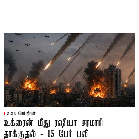
உலக செய்திகள்
உக்ரைன் மீது ரஷியா சரமாரி
தாக்குதல் - 15 பேர் பலி