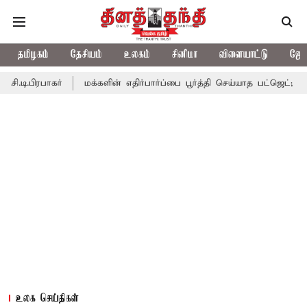
தமிழகம்
தேசியம்
உலகம்
சினிமா
விளையாட்டு
ஜோத
ர்
மக்களின் எதிர்பார்ப்பை பூர்த்தி செய்யாத பட்ஜெட்; எடப்பாடி பழன
உலக செய்திகள்