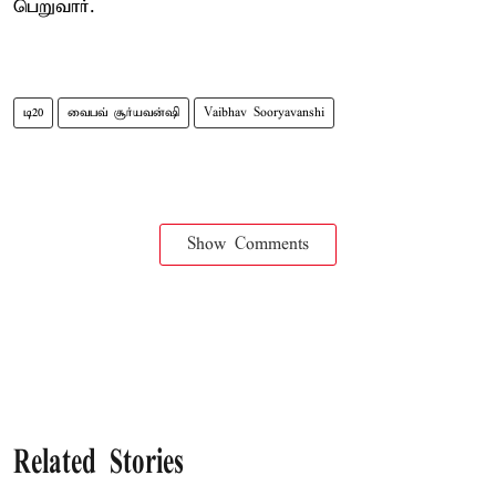
பெறுவார்.
டி20
வைபவ் சூர்யவன்ஷி
Vaibhav Sooryavanshi
Show Comments
Related Stories