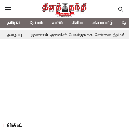
தமிழகம்
தேசியம்
உலகம்
சினிமா
விளையாட்டு
ஜோத
ழைப்பு
முன்னாள் அமைச்சர் பொன்முடிக்கு சென்னை நீதிமன்றம் பிடி
கிரிக்கெட்