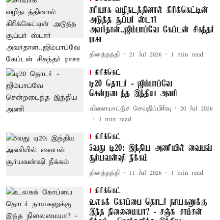
சரியாக வழிநடத்தினால் கிரிக்கெட்டின்
அடுத்த சூப்பர் ஸ்டார்
அவர்தான்..ஜிம்பாப்வே கேப்டன் சிகந்தர்
ராசா
தினத்தந்தி
21 Jul 2026
1
min read
கிரிக்கெட்
டி20 தொடர் - ஜிம்பாப்வே
சென்றடைந்த இந்திய அணி
விளையாட்டுச் செய்திப்பிரிவு
20 Jul 2026
1
min read
கிரிக்கெட்
5வது டி20: இந்திய அணியில் வைபவ்
சூர்யவன்ஷி நீக்கம்
தினத்தந்தி
11 Jul 2026
1
min read
கிரிக்கெட்
உலகக் கோப்பை தொடர் நாயகனுக்கு
இந்த நிலைமையா? - சஞ்சு சாம்சன்