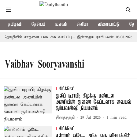
தமிழகம்
தேசியம்
உலகம்
சினிமா
விளையாட்டு
ஜோத
தொழிலில் சாதனை படைக்க வாய்ப்பு... இன்றைய ராசிபலன் 08.08.2026
Vaibhav Sooryavanshi
கிரிக்கெட்
துலீப் டிராபி; கிழக்கு மண்டல
அணியின் துணை கேப்டனாக வைபவ்
சூர்யவன்ஷி நியமனம்
தினத்தந்தி
29 Jul 2026
1
min read
கிரிக்கெட்
எல்லாம் ஓகே... அந்த ஒரு விசயத்தில்