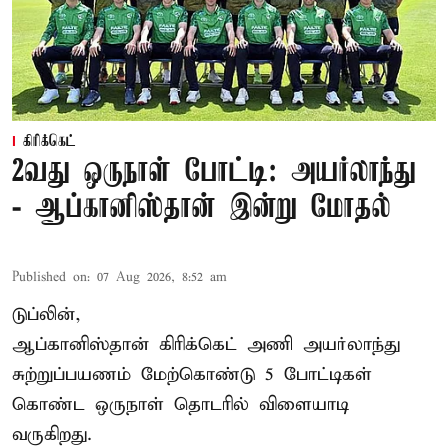
கிரிக்கெட்
2வது ஒருநாள் போட்டி: அயர்லாந்து
- ஆப்கானிஸ்தான் இன்று மோதல்
Published on
:
07 Aug 2026, 8:52 am
டுப்லின்,
ஆப்கானிஸ்தான்
கிரிக்கெட்
அணி அயர்லாந்து
சுற்றுப்பயணம் மேற்கொண்டு 5 போட்டிகள்
கொண்ட ஒருநாள் தொடரில் விளையாடி
வருகிறது.