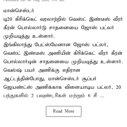
Published on
:
06 Aug 2026, 3:31 am
மான்செஸ்டர்
டி20 கிரிக்கெட் வரலாற்றில் வெஸ்ட் இண்டீஸ் வீரர்
கீரன் பொல்லார்டு சாதனையை ஜோஸ் பட்லர்
முறியடித்து உள்ளார்.
இங்கிலாந்து பேட்ஸ்மேனான ஜோஸ் பட்லர்,
வெஸ்ட் இண்டீஸ் அணியின் கிரிக்கெட் வீரர் கீரன்
பொல்லார்டின் சாதனையை முறியடித்து உள்ளார்.
வெல்ஷ் பயர் அணிக்கு எதிரான
ஆட்டத்தின்போது, மான்செஸ்டர் சூப்பர்
ஜெயண்ட்ஸ் அணிக்காக விளையாடிய பட்லர், 20
பந்துகளில் 2 பவுண்டரிகள் மற்றும் 6 சி ...
Read More