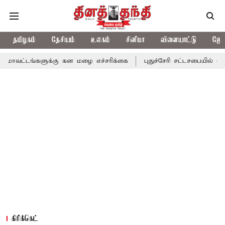
தமிழகம்
தேசியம்
உலகம்
சினிமா
விளையாட்டு
ஜோத
ுக்கு கன மழை எச்சரிக்கை
புதுச்சேரி சட்டசபையில் வரும் 24ம் தேத
கிரிக்கெட்