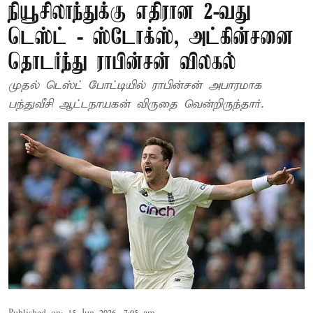
நியூசிலாந்துக்கு எதிரான 2-வது
டெஸ்ட் - ஸ்டோக்ஸ், அட்கின்சனை
தொடர்ந்து ராபின்சன் விலகல்
முதல் டெஸ்ட் போட்டியில் ராபின்சன் அபாரமாக
பந்துவீசி ஆட்டநாயகன் விருதை வென்றிருந்தார்.