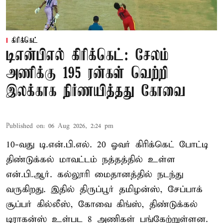
கிரிக்கெட்
டிஎன்பிஎல் கிரிக்கெட்: சேலம்
அணிக்கு 195 ரன்கள் வெற்றி
இலக்காக நிர்ணயித்தது கோவை
Published on
:
06 Aug 2026, 2:24 pm
10-வது டி.என்.பி.எல். 20 ஓவர் கிரிக்கெட் போட்டி
திண்டுக்கல் மாவட்டம் நத்தத்தில் உள்ள
என்.பி.ஆர். கல்லூரி மைதானத்தில் நடந்து
வருகிறது. இதில் திருப்பூர் தமிழன்ஸ், சேப்பாக்
சூப்பர் கில்லீஸ், கோவை கிங்ஸ், திண்டுக்கல்
டிராகன்ஸ் உள்பட 8 அணிகள் பங்கேற்றுள்ளன.