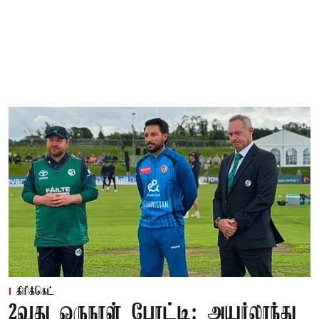
கிரிக்கெட்
2வது ஒருநாள் போட்டி: அயர்லாந்து