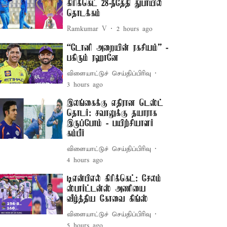
கிரிக்கெட் 28-ந்தேதி துபாயில்
தொடக்கம்
Ramkumar V
2 hours ago
“டோனி அறையின் ரகசியம்” -
பகிரும் ரஹானே
விளையாட்டுச் செய்திப்பிரிவு
3 hours ago
இலங்கைக்கு எதிரான டெஸ்ட்
தொடர்: சவாலுக்கு தயாராக
இருப்போம் - பயிற்சியாளர்
கம்பீர்
விளையாட்டுச் செய்திப்பிரிவு
4 hours ago
டிஎன்பிஎல் கிரிக்கெட்: சேலம்
ஸ்பார்ட்டன்ஸ் அணியை
வீழ்த்திய கோவை கிங்ஸ்
விளையாட்டுச் செய்திப்பிரிவு
5 hours ago