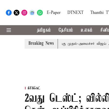
E-Paper
DTNEXT
Thanthi 
தமிழகம்
தேசியம்
உலகம்
சினி
Breaking News
்: எம்.பி.க்கள் கூட்டத்துக்கு முதல்-அமைச்சர் விஜய் அழைப்பு
கிரிக்கெட்
2வது டெஸ்ட்; வில்ல