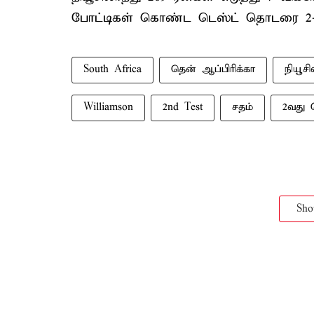
போட்டிகள் கொண்ட டெஸ்ட் தொடரை 2-0
South Africa
தென் ஆப்பிரிக்கா
நியூசி
Williamson
2nd Test
சதம்
2வது 
Sh