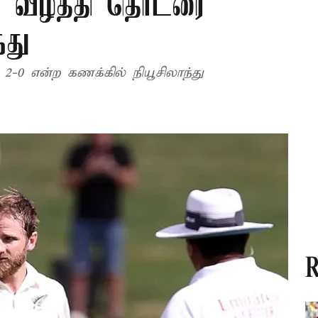
ை வீழ்த்தி தொடரை
்து
0 என்ற கணக்கில் நியூசிலாந்து
R