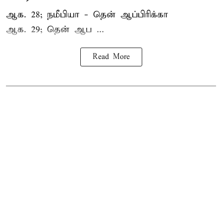
ஆக. 28; நமீபியா - தென் ஆப்பிரிக்கா
ஆக. 29; தென் ஆப ...
Read More