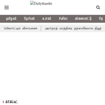
தமிழகம்
தேசியம்
உலகம்
சினிமா
விளையாட்டு
ஜோத
கோர்ட்டில் விசாரணை
அமர்நாத் யாத்திரை தற்காலிகமாக நிறுத்தம்
இ
கிரிக்கெட்