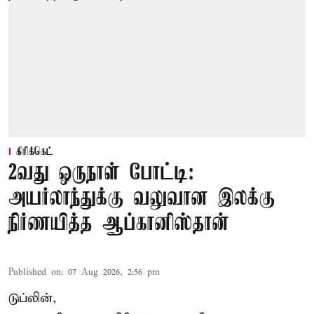
கிரிக்கெட்
2வது ஒருநாள் போட்டி:
அயர்லாந்துக்கு வலுவான இலக்கு
நிர்ணயித்த ஆப்கானிஸ்தான்
Published on
:
07 Aug 2026, 2:56 pm
டுப்லின்,