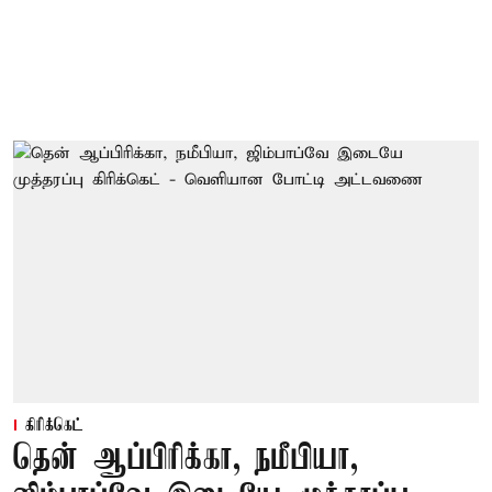
கிரிக்கெட்
தென் ஆப்பிரிக்கா, நமீபியா,