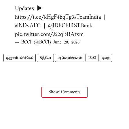
Updates ▶️
https://t.co/kHgF4bqTg3
#TeamIndia
|
#INDvAFG
|
@IDFCFIRSTBank
pic.twitter.com/J52qBBAtxm
— BCCI (@BCCI)
June 20, 2026
ஒருநாள் கிரிக்கெட்
இந்தியா
ஆப்கானிஸ்தான்
TOSS
ஓடிஐ
Show Comments