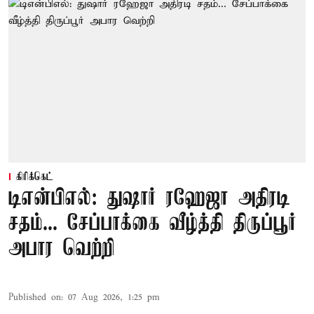
கிரிக்கெட்
டிஎன்பிஎல்: துஷார் ரஹேஜா அதிரடி
சதம்... சேப்பாக்கை வீழ்த்தி திருப்பூர்
அபார வெற்றி
Published on
:
07 Aug 2026, 1:25 pm