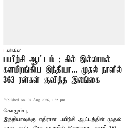
கிரிக்கெட்
பயிற்சி ஆட்டம் : கில் இல்லாமல்
களமிறங்கிய இந்தியா... முதல் நாளில்
363 ரன்கள் குவித்த இலங்கை
Published on
:
07 Aug 2026, 1:32 pm
கொழும்பு,
இந்தியாவுக்கு எதிரான பயிற்சி ஆட்டத்தின் முதல்
நாள் ஆட்ட நேர முடிவில்
இலங்கை
அணி 363