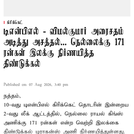
கிரிக்கெட்
டிஎன்பிஎல் - விமல்குமார் அரைசதம்
அடித்து அசத்தல்... நெல்லைக்கு 171
ரன்கள் இலக்கு நிர்ணயித்த
திண்டுக்கல்
Published on
:
07 Aug 2026, 3:40 pm
நத்தம்,
10-வது
டிஎன்பிஎல்
கிரிக்கெட் தொடரின் இன்றைய
2-வது லீக் ஆட்டத்தில், நெல்லை ராயல் கிங்ஸ்
அணிக்கு 171 ரன்கள் என்ற வெற்றி இலக்கை
திண்டுக்கல் டிராகன்ஸ் அணி நிர்ணயித்துள்ளது.