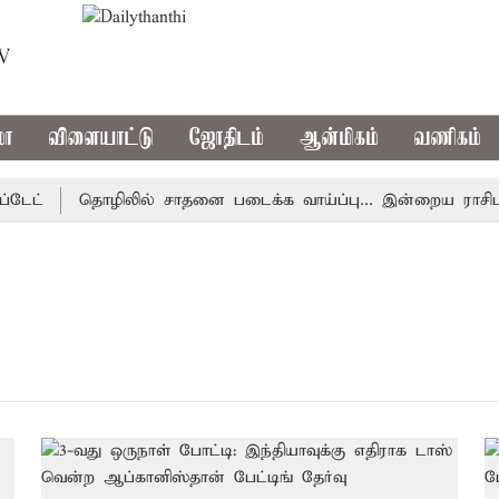
TV
மா
விளையாட்டு
ஜோதிடம்
ஆன்மிகம்
வணிகம்
ட்
தொழிலில் சாதனை படைக்க வாய்ப்பு... இன்றைய ராசிபலன் 