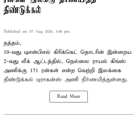
திண்டுக்கல்
Published on
:
07 Aug 2026, 3:40 pm
நத்தம்,
10-வது
டிஎன்பிஎல்
கிரிக்கெட் தொடரின் இன்றைய
2-வது லீக் ஆட்டத்தில், நெல்லை ராயல் கிங்ஸ்
அணிக்கு 171 ரன்கள் என்ற வெற்றி இலக்கை
திண்டுக்கல் டிராகன்ஸ் அணி நிர்ணயித்துள்ளது.
Read More