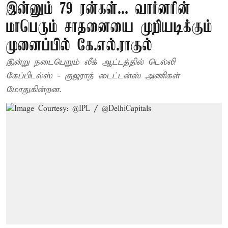
இன்னும் 79 ரன்கள்... வார்னரின்
மாபெரும் சாதனையை முறியடிக்கும்
முனைப்பில் கே.எல்.ராகுல்
இன்று நடைபெறும் லீக் ஆட்டத்தில் டெல்லி
கேப்பிடல்ஸ் - குஜராத் டைட்டன்ஸ் அணிகள்
மோதுகின்றன.