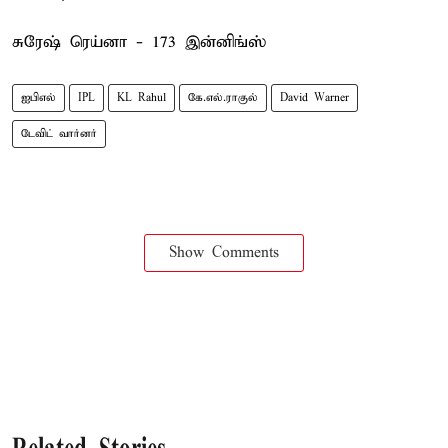
சுரேஷ் ரெய்னா - 173 இன்னிங்ஸ்
ஐபிஎல்
IPL
KL Rahul
கே.எல்.ராகுல்
David Warner
டேவிட் வார்னர்
Show Comments