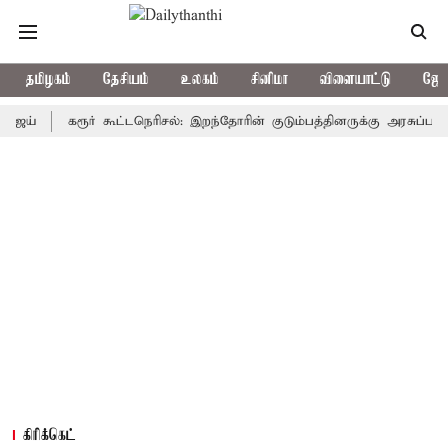
தமிழகம்
தேசியம்
உலகம்
சினிமா
விளையாட்டு
ஜோத
கரூர் கூட்டநெரிசல்: இறந்தோரின் குடும்பத்தினருக்கு அரசுப்பணி வழக்க
கிரிக்கெட்