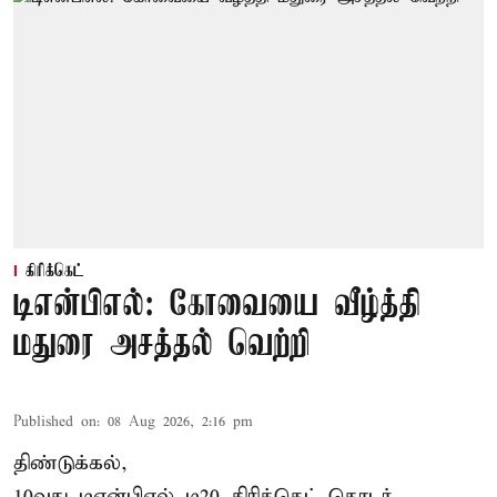
கிரிக்கெட்
டிஎன்பிஎல்: கோவையை வீழ்த்தி
மதுரை அசத்தல் வெற்றி
Published on
:
08 Aug 2026, 2:16 pm
திண்டுக்கல்,
10வது டிஎன்பிஎல் டி20
கிரிக்கெட்
தொடர்