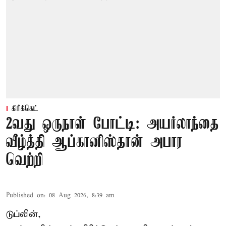
கிரிக்கெட்
2வது ஒருநாள் போட்டி: அயர்லாந்தை
வீழ்த்தி ஆப்கானிஸ்தான் அபார
வெற்றி
Published on
:
08 Aug 2026, 8:39 am
டுப்லின்,