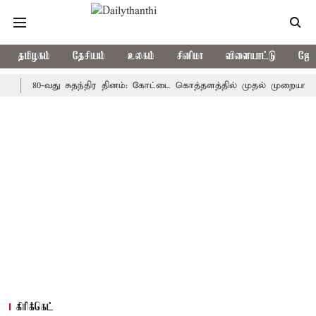
தமிழகம்
தேசியம்
உலகம்
சினிமா
விளையாட்டு
ஜோத
80-வது சுதந்திர தினம்: கோட்டை கொத்தளத்தில் முதல் முறையாக தேசிய க
கிரிக்கெட்