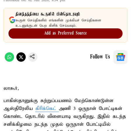
Published on
:
02 Jun 2026, 8:34 pm
தினத்தந்தியை கூகுளில் பின்தொடரவும்
கூகுள் செய்திகளில் எங்களின் முக்கியச் செய்திகளை
உடனுக்குடன் பெற கிளிக் செய்யவும்.
Add as Preferred Source
Follow Us
லாகூர்,
பாகிஸ்தானுக்கு சுற்றுப்பயணம் மேற்கொண்டுள்ள
ஆஸ்திரேலிய
கிரிக்கெட்
அணி 3 ஒருநாள் போட்டிகள்
கொண்ட தொடரில் விளையாடி வருகிறது. இதில் கடந்த
சனிக்கிழமை நடந்த முதல் ஒருநாள் போட்டியில்