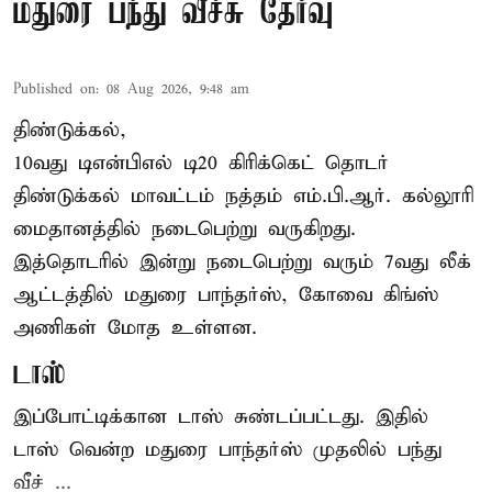
மதுரை பந்து வீச்சு தேர்வு
Published on
:
08 Aug 2026, 9:48 am
திண்டுக்கல்,
10வது டிஎன்பிஎல் டி20
கிரிக்கெட்
தொடர்
திண்டுக்கல் மாவட்டம் நத்தம் எம்.பி.ஆர். கல்லூரி
மைதானத்தில் நடைபெற்று வருகிறது.
இத்தொடரில் இன்று நடைபெற்று வரும் 7வது லீக்
ஆட்டத்தில் மதுரை பாந்தர்ஸ், கோவை கிங்ஸ்
அணிகள் மோத உள்ளன.
டாஸ்
இப்போட்டிக்கான டாஸ் சுண்டப்பட்டது. இதில்
டாஸ் வென்ற மதுரை பாந்தர்ஸ் முதலில் பந்து
வீச் ...