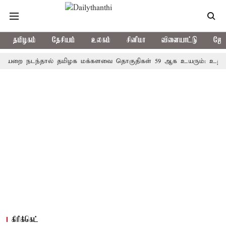
தமிழகம்
தேசியம்
உலகம்
சினிமா
விளையாட்டு
ஜோத
நடந்தால் தமிழக மக்களவை தொகுதிகள் 59 ஆக உயரும்: உத்தேச பட்
கிரிக்கெட்