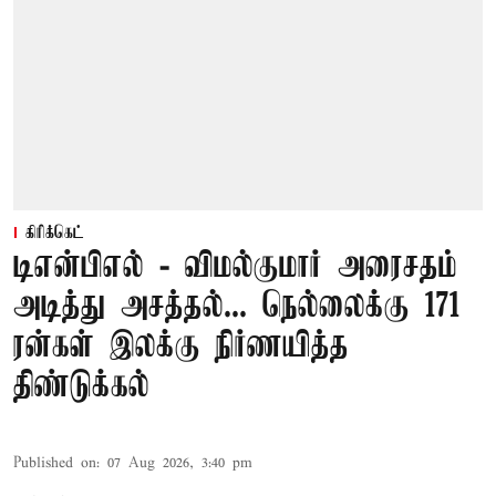
கிரிக்கெட்
டிஎன்பிஎல் - விமல்குமார் அரைசதம்
அடித்து அசத்தல்... நெல்லைக்கு 171
ரன்கள் இலக்கு நிர்ணயித்த
திண்டுக்கல்
Published on
:
07 Aug 2026, 3:40 pm