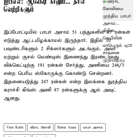
ஐபிஎல்: ஆவேஷ் கானும்... திரில்
வெற்றிகளும்
இப்போட்டியில் பாபர் அசாம் 51 பந்துகளில் 87 ரன்கள்
எடுத்து ஆட்டமிழக்காமல் இருந்தார். இதில் 10
பவுண்டரிகளும் 2 சிக்ஸர்களும் அடங்கும். அவர்
மற்றும் குசல் மெண்டிஸ் இணைந்து இரண்டாவது
விக்கெட்டிற்கு 191 ரன்கள் சேர்த்து, அணியை 246/3
என்ற பெரிய ஸ்கோருக்கு கொண்டு சென்றனர்.
இதனையடுத்து 247 ரன்கள் என்ற இலக்கை துரத்திய
கராச்சி கிங்ஸ் அணி 87 ரன்களுக்கு ஆல் அவுட்
ஆனது.
Virat Kohli
விராட் கோலி
Babar Azam
பாபர் அசாம்