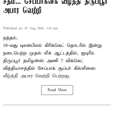
சதம்... சேப்பாக்கை வீழ்த்தி திருப்பூர்
அபார வெற்றி
Published on
:
07 Aug 2026, 1:25 pm
நத்தம்,
10-வது
டிஎன்பிஎல்
கிரிக்கெட் தொடரில் இன்று
நடைபெற்ற முதல் லீக் ஆட்டத்தில், ஐடிரீம்
திருப்பூர் தமிழன்ஸ் அணி 7 விக்கெட்
வித்தியாசத்தில் சேப்பாக் சூப்பர் கில்லீஸை
வீழ்த்தி அபார வெற்றி பெற்றது.
Read More