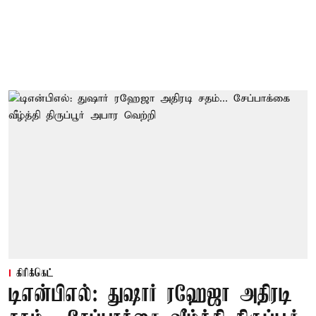
கிரிக்கெட்
டிஎன்பிஎல்: துஷார் ரஹேஜா அதிரடி