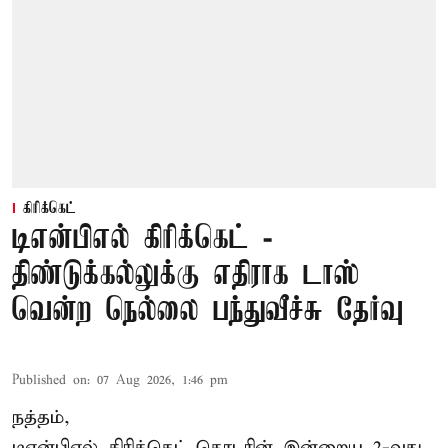
கிரிக்கெட்
டிஎன்பிஎல் கிரிக்கெட் -
திண்டுக்கல்லுக்கு எதிராக டாஸ்
வென்ற நெல்லை பந்துவீச்சு தேர்வு
Published on
:
07 Aug 2026, 1:46 pm
நத்தம்,
டிஎன்பிஎல்
கிரிக்கெட் தொடரின் இன்றைய 2-வது