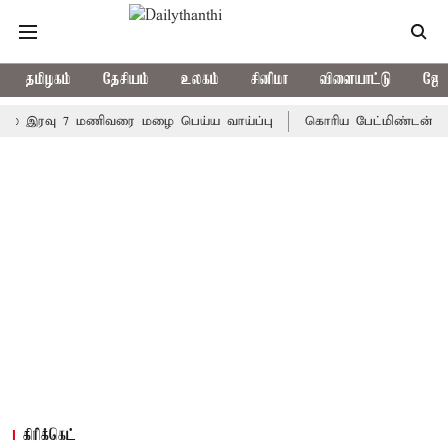
தமிழகம்
தேசியம்
உலகம்
சினிமா
விளையாட்டு
ஜோத
ரவு 7 மணிவரை மழை பெய்ய வாய்ப்பு
கொரிய பேட்மிண்டன் இறுதி போ
கிரிக்கெட்