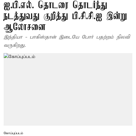
ஐ.பி.எல். தொடரை தொடர்ந்து
நடத்துவது குறித்து பி.சி.சி.ஐ இன்று
ஆலோசனை
இந்தியா - பாகிஸ்தான் இடையே போர் பதற்றம் நிலவி
வருகிறது.
கோப்புப்படம்