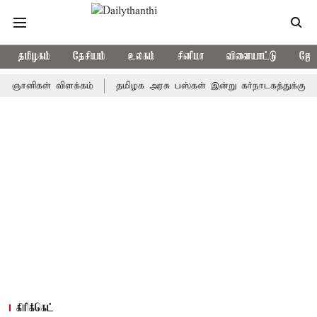
தமிழகம்
தேசியம்
உலகம்
சினிமா
விளையாட்டு
ஜோத
ிகள் விளக்கம்
தமிழக அரசு பஸ்கள் இன்று கர்நாடகத்துக்கு செல்லுமா
கிரிக்கெட்