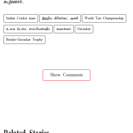
கூறினார்.
Indian Cricket team
இந்திய கிரிக்கெட் அணி
World Test Championship
உலக டெஸ்ட் சாம்பியன்ஷிப்
கவாஸ்கர்
Gavaskar
Border-Gavaskar Trophy
Show Comments