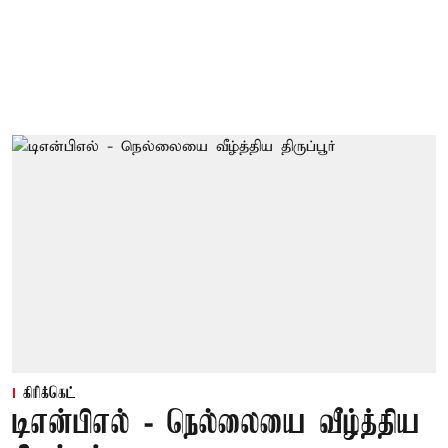
கிரிக்கெட்
டிஎன்பிஎல் - நெல்லையை வீழ்த்திய