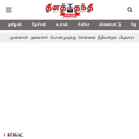
தமிழகம்
தேசியம்
உலகம்
சினிமா
விளையாட்டு
ஜோத
் அமைச்சர் பொன்முடிக்கு சென்னை நீதிமன்றம் பிடிவாராண்ட்
தொலைந
கிரிக்கெட்