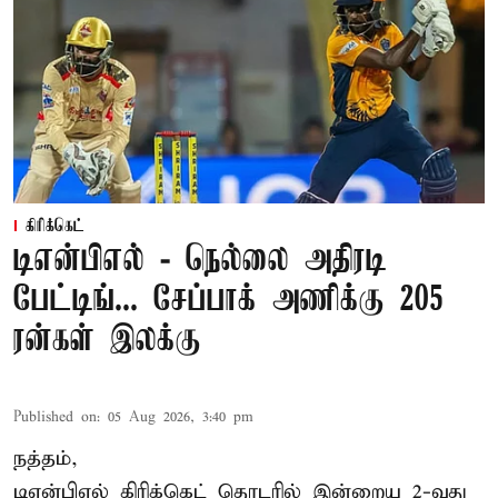
கிரிக்கெட்
டிஎன்பிஎல் - நெல்லை அதிரடி
பேட்டிங்... சேப்பாக் அணிக்கு 205
ரன்கள் இலக்கு
Published on
:
05 Aug 2026, 3:40 pm
நத்தம்,
டிஎன்பிஎல்
கிரிக்கெட் தொடரில் இன்றைய 2-வது