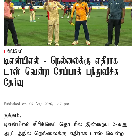
கிரிக்கெட்
டிஎன்பிஎல் - நெல்லைக்கு எதிராக
டாஸ் வென்ற சேப்பாக் பந்துவீச்சு
தேர்வு
Published on
:
05 Aug 2026, 1:47 pm
நத்தம்,
டிஎன்பிஎல்
கிரிக்கெட் தொடரில் இன்றைய 2-வது
ஆட்டத்தில் நெல்லைக்கு எதிராக டாஸ் வென்ற