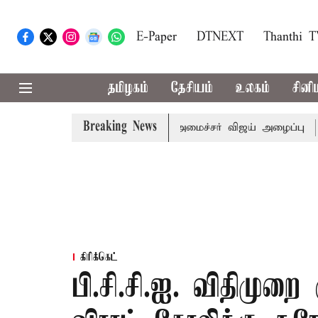
E-Paper
DTNEXT
Thanthi 
தமிழகம்
தேசியம்
உலகம்
சினி
Breaking News
்கள் கூட்டத்துக்கு முதல்-அமைச்சர் விஜய் அழைப்பு
முன்னாள
கிரிக்கெட்
பி.சி.சி.ஐ. விதிமுறை 