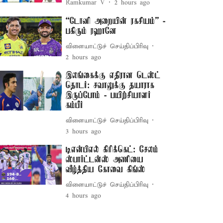
Ramkumar V
2 hours ago
“டோனி அறையின் ரகசியம்” -
பகிரும் ரஹானே
விளையாட்டுச் செய்திப்பிரிவு
2 hours ago
இலங்கைக்கு எதிரான டெஸ்ட்
தொடர்: சவாலுக்கு தயாராக
இருப்போம் - பயிற்சியாளர்
கம்பீர்
விளையாட்டுச் செய்திப்பிரிவு
3 hours ago
டிஎன்பிஎல் கிரிக்கெட்: சேலம்
ஸ்பார்ட்டன்ஸ் அணியை
வீழ்த்திய கோவை கிங்ஸ்
விளையாட்டுச் செய்திப்பிரிவு
4 hours ago