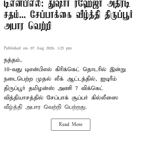
டிஎன்பிஎல்: துஷார் ரஹேஜா அதிரடி
சதம்... சேப்பாக்கை வீழ்த்தி திருப்பூர்
அபார வெற்றி
Published on
:
07 Aug 2026, 1:25 pm
நத்தம்,
10-வது
டிஎன்பிஎல்
கிரிக்கெட் தொடரில் இன்று
நடைபெற்ற முதல் லீக் ஆட்டத்தில், ஐடிரீம்
திருப்பூர் தமிழன்ஸ் அணி 7 விக்கெட்
வித்தியாசத்தில் சேப்பாக் சூப்பர் கில்லீஸை
வீழ்த்தி அபார வெற்றி பெற்றது.
Read More