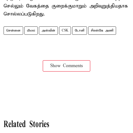
செல்லும் வேகத்தை குறைக்குமாறும் அறிவுறுத்தியதாக
சொல்லப்படுகிறது.
சென்னை
dhoni
அஸ்வின்
CSK
டோனி
சிஎஸ்கே அணி
Show Comments
Related Stories