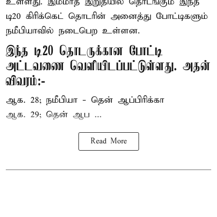
உள்ளது. இம்மாத இறுதியில் தொடங்கும் இந்த
டி20 கிரிக்கெட் தொடரின் அனைத்து போட்டிகளும்
நமீபியாவில் நடைபெற உள்ளன.
இந்த டி20 தொடருக்கான போட்டி
அட்டவணை வெளியிடப்பட்டுள்ளது. அதன்
விவரம்:-
ஆக. 28; நமீபியா - தென் ஆப்பிரிக்கா
ஆக. 29; தென் ஆப ...
Read More