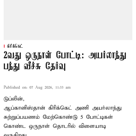
கிரிக்கெட்
2வது ஒருநாள் போட்டி: அயர்லாந்து
பந்து வீச்சு தேர்வு
Published on
:
07 Aug 2026, 11:33 am
டுப்லின்,
ஆப்கானிஸ்தான்
கிரிக்கெட்
அணி அயர்லாந்து
சுற்றுப்பயணம் மேற்கொண்டு 5 போட்டிகள்
கொண்ட ஒருநாள் தொடரில் விளையாடி
வருகிறது.