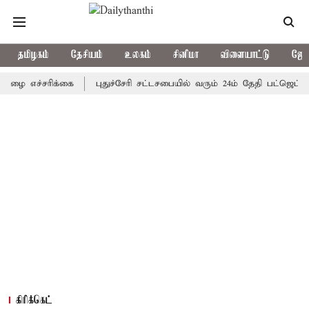
தமிழகம்
தேசியம்
உலகம்
சினிமா
விளையாட்டு
ஜோத
ச்சரிக்கை
புதுச்சேரி சட்டசபையில் வரும் 24ம் தேதி பட்ஜெட் தாக்கல்
கிரிக்கெட்