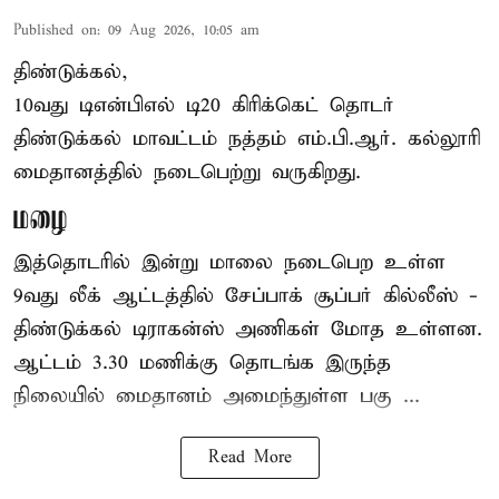
Published on
:
09 Aug 2026, 10:05 am
திண்டுக்கல்,
10வது டிஎன்பிஎல் டி20
கிரிக்கெட்
தொடர்
திண்டுக்கல் மாவட்டம் நத்தம் எம்.பி.ஆர். கல்லூரி
மைதானத்தில் நடைபெற்று வருகிறது.
மழை
இத்தொடரில் இன்று மாலை நடைபெற உள்ள
9வது லீக் ஆட்டத்தில் சேப்பாக் சூப்பர் கில்லீஸ் -
திண்டுக்கல் டிராகன்ஸ் அணிகள் மோத உள்ளன.
ஆட்டம் 3.30 மணிக்கு தொடங்க இருந்த
நிலையில் மைதானம் அமைந்துள்ள பகு ...
Read More