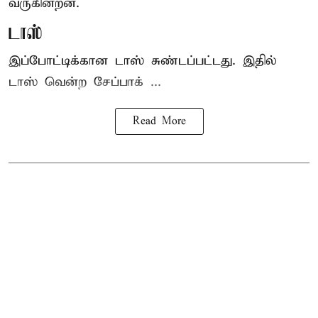
வருகின்றன.
டாஸ்
இப்போட்டிக்கான டாஸ் சுண்டப்பட்டது. இதில்
டாஸ் வென்ற சேப்பாக் ...
Read More