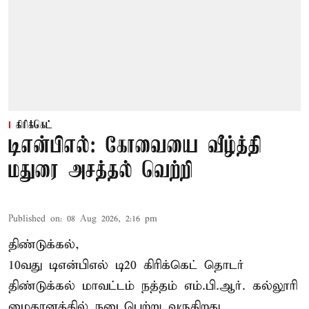
கிரிக்கெட்
டிஎன்பிஎல்: கோவையை வீழ்த்தி
மதுரை அசத்தல் வெற்றி
Published on
:
08 Aug 2026, 2:16 pm
திண்டுக்கல்,
10வது டிஎன்பிஎல் டி20
கிரிக்கெட்
தொடர்
திண்டுக்கல் மாவட்டம் நத்தம் எம்.பி.ஆர். கல்லூரி
மைதானத்தில் நடைபெற்று வருகிறது.