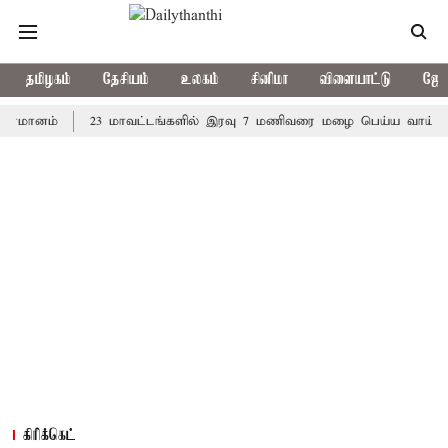
தமிழகம்
தேசியம்
உலகம்
சினிமா
விளையாட்டு
ஜோத
ம்
23 மாவட்டங்களில் இரவு 7 மணிவரை மழை பெய்ய வாய்ப்பு
க
கிரிக்கெட்