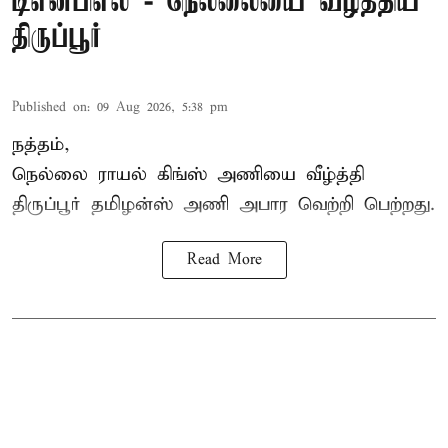
டிஎன்பிஎல் - நெல்லையை வீழ்த்திய
திருப்பூர்
Published on
:
09 Aug 2026, 5:38 pm
நத்தம்,
நெல்லை ராயல் கிங்ஸ்
அணியை வீழ்த்தி
திருப்பூர் தமிழன்ஸ் அணி அபார வெற்றி பெற்றது.
Read More