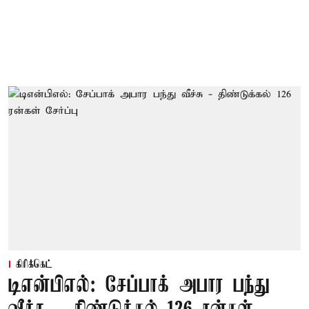
கிரிக்கெட்
டிஎன்பிஎல்: சேப்பாக் அபார பந்து