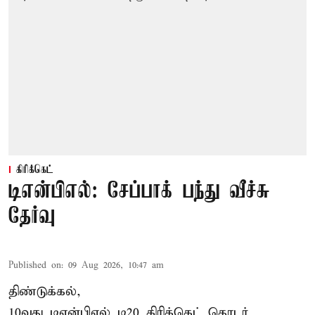
கிரிக்கெட்
டிஎன்பிஎல்: சேப்பாக் பந்து வீச்சு
தேர்வு
Published on
:
09 Aug 2026, 10:47 am
திண்டுக்கல்,
10வது டிஎன்பிஎல் டி20
கிரிக்கெட்
தொடர்