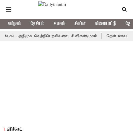
தமிழகம்
தேசியம்
உலகம்
சினிமா
விளையாட்டு
ஜோத
ூட அதிமுக வெற்றிபெறவில்லை: சி.வி.சண்முகம்
தென் மாவட்டத்தில் அத
கிரிக்கெட்