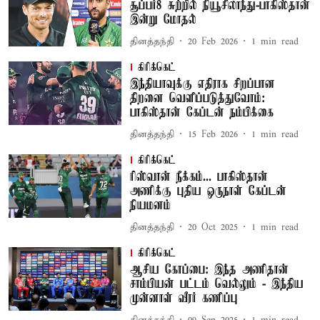
சூப்பர்8 சுற்றில் நியூசிலாந்து-பாகிஸ்தான்
இன்று மோதல்
தினத்தந்தி
20 Feb 2026
1
min read
கிரிக்கெட்
இந்தியாவுக்கு எதிராக சிறப்பான
திறனை வெளிப்படுத்துவோம்:
பாகிஸ்தான் கேப்டன் நம்பிக்கை
தினத்தந்தி
15 Feb 2026
1
min read
கிரிக்கெட்
ரிஸ்வான் நீக்கம்... பாகிஸ்தான்
அணிக்கு புதிய ஒருநாள் கேப்டன்
நியமனம்
தினத்தந்தி
20 Oct 2025
1
min read
கிரிக்கெட்
ஆசிய கோப்பை: இந்த அணிதான்
சாம்பியன் பட்டம் வெல்லும் - இந்திய
முன்னாள் வீரர் கணிப்பு