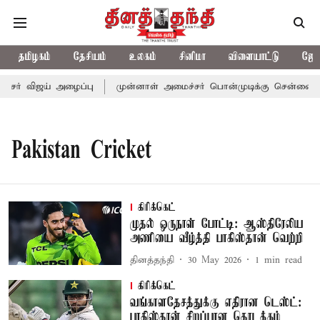
தமிழகம்
தேசியம்
உலகம்
சினிமா
விளையாட்டு
ஜோத
சர் விஜய் அழைப்பு
முன்னாள் அமைச்சர் பொன்முடிக்கு சென்னை நீதி
Pakistan Cricket
கிரிக்கெட்
முதல் ஒருநாள் போட்டி: ஆஸ்திரேலிய
அணியை வீழ்த்தி பாகிஸ்தான் வெற்றி
தினத்தந்தி
30 May 2026
1
min read
கிரிக்கெட்
வங்காளதேசத்துக்கு எதிரான டெஸ்ட்:
பாகிஸ்தான் சிறப்பான தொடக்கம்