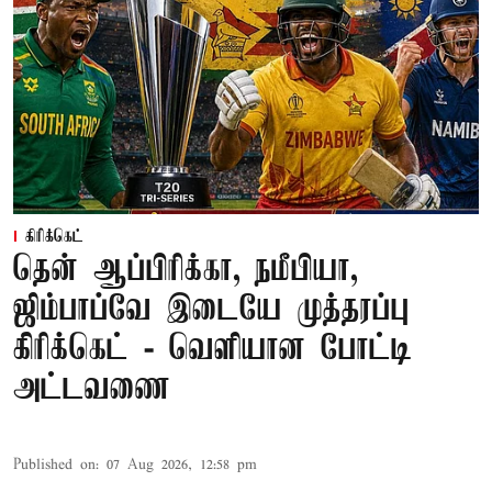
கிரிக்கெட்
தென் ஆப்பிரிக்கா, நமீபியா,
ஜிம்பாப்வே இடையே முத்தரப்பு
கிரிக்கெட் - வெளியான போட்டி
அட்டவணை
Published on
:
07 Aug 2026, 12:58 pm