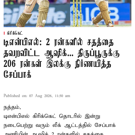
கிரிக்கெட்
டிஎன்பிஎல்: 2 ரன்களில் சதத்தை
தவறவிட்ட ஆஷிக்... திருப்பூருக்கு
206 ரன்கள் இலக்கு நிர்ணயித்த
சேப்பாக்
Published on
:
07 Aug 2026, 11:50 am
நத்தம்,
டிஎன்பிஎல்
கிரிக்கெட் தொடரில் இன்று
நடைபெற்று வரும் லீக் ஆட்டத்தில் சேப்பாக்
அணியின் ஆஷிக் 2 ரன்களில் சதத்தை