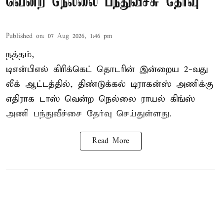
வென்ற நெல்லை பந்துவீச்சு தேர்வு
Published on
:
07 Aug 2026, 1:46 pm
நத்தம்,
டிஎன்பிஎல்
கிரிக்கெட் தொடரின் இன்றைய 2-வது
லீக் ஆட்டத்தில், திண்டுக்கல் டிராகன்ஸ் அணிக்கு
எதிராக டாஸ் வென்ற நெல்லை ராயல் கிங்ஸ்
அணி பந்துவீச்சை தேர்வு செய்துள்ளது.
Read More