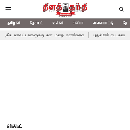
தமிழகம்
தேசியம்
உலகம்
சினிமா
விளையாட்டு
ஜோத
்டங்களுக்கு கன மழை எச்சரிக்கை
புதுச்சேரி சட்டசபையில் வரும் 24
கிரிக்கெட்