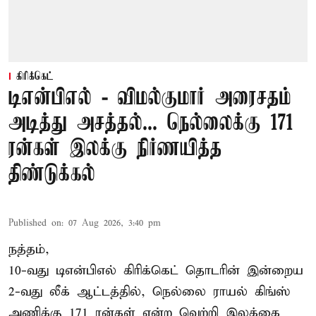
கிரிக்கெட்
டிஎன்பிஎல் - விமல்குமார் அரைசதம்
அடித்து அசத்தல்... நெல்லைக்கு 171
ரன்கள் இலக்கு நிர்ணயித்த
திண்டுக்கல்
Published on
:
07 Aug 2026, 3:40 pm
நத்தம்,
10-வது
டிஎன்பிஎல்
கிரிக்கெட் தொடரின் இன்றைய
2-வது லீக் ஆட்டத்தில், நெல்லை ராயல் கிங்ஸ்
அணிக்கு 171 ரன்கள் என்ற வெற்றி இலக்கை