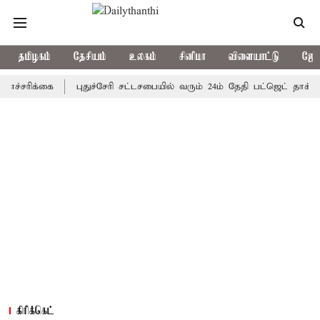
தமிழகம்
தேசியம்
உலகம்
சினிமா
விளையாட்டு
ஜோத
ிக்கை
புதுச்சேரி சட்டசபையில் வரும் 24ம் தேதி பட்ஜெட் தாக்கல் செய
கிரிக்கெட்