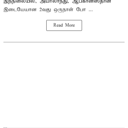
இந்நிலையில், அயர்லாந்து, ஆப்கானிஸ்தான்
இடையேயான 2வது ஒருநாள் போ ...
Read More