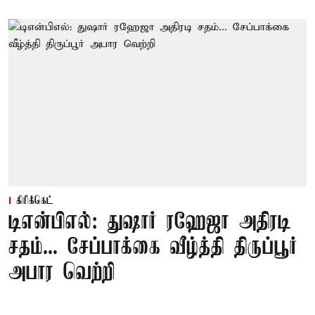
கிரிக்கெட்
டிஎன்பிஎல்: துஷார் ரஹேஜா அதிரடி
சதம்... சேப்பாக்கை வீழ்த்தி திருப்பூர்
அபார வெற்றி