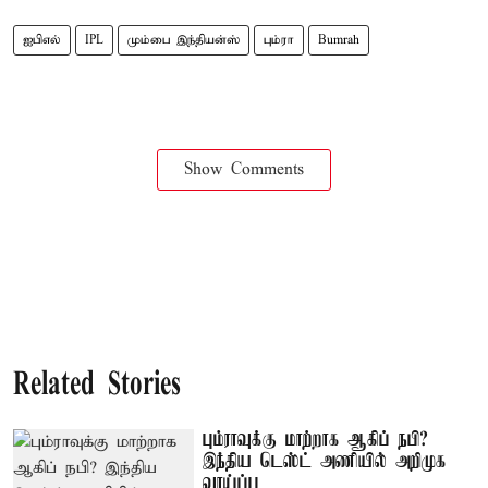
ஐபிஎல்
IPL
மும்பை இந்தியன்ஸ்
பும்ரா
Bumrah
Show Comments
Related Stories
பும்ராவுக்கு மாற்றாக ஆகிப் நபி?
இந்திய டெஸ்ட் அணியில் அறிமுக
வாய்ப்பு