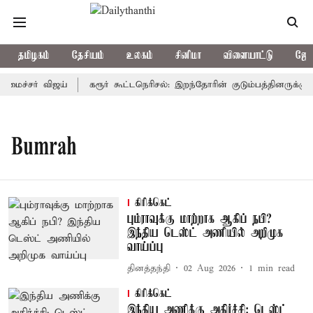
தமிழகம்
தேசியம்
உலகம்
சினிமா
விளையாட்டு
ஜோத
மைச்சர் விஜய்
கரூர் கூட்டநெரிசல்: இறந்தோரின் குடும்பத்தினருக்கு அ
Bumrah
கிரிக்கெட்
பும்ராவுக்கு மாற்றாக ஆகிப் நபி?
இந்திய டெஸ்ட் அணியில் அறிமுக
வாய்ப்பு
தினத்தந்தி
02 Aug 2026
1
min read
கிரிக்கெட்
இந்திய அணிக்கு அதிர்ச்சி: டெஸ்ட்