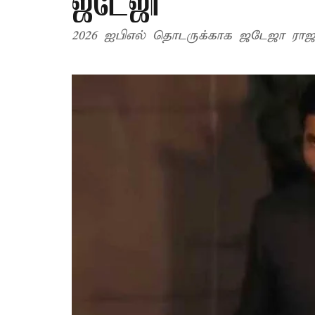
ஜடேஜா
2026 ஐபிஎல் தொடருக்காக ஜடேஜா ராஜ