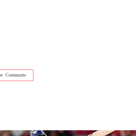
ow Comments