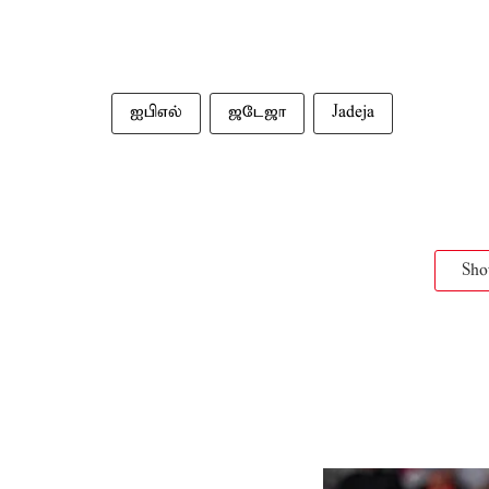
ஐபிஎல்
ஜடேஜா
Jadeja
Sh