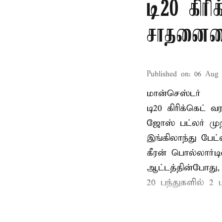
டி20 கிரி
சாதனையை
Published on
:
06 Aug 
மான்செஸ்டர்
டி20 கிரிக்கெட்
ஜோஸ் பட்லர் முற
இங்கிலாந்து பேட
கீரன் பொல்லார்
ஆட்டத்தின்போது,
20 பந்துகளில் 2 ப