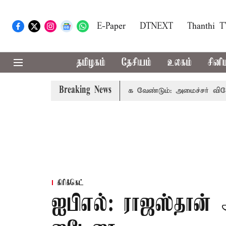
E-Paper
DTNEXT
Thanthi 
தமிழகம்
தேசியம்
உலகம்
சினி
Breaking News
உரம் பயன்பாட்டை தவிர்க்க வேண்டும்: அமைச்சர் வினோத்
கிரிக்கெட்
ஐபிஎல்: ராஜஸ்தான