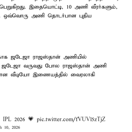
பெறுகிறது. இதையொட்டி, 10 அணி வீரர்களும்,
். ஒவ்வொரு அணி தொடர்பான புதிய
்காக ஜடேஜா ராஜஸ்தான் அணியில்
ில் ஜடேஜா வருவது போல ராஜஸ்தான் அணி
்பான வீடியோ இணையத்தில் வைரலாகி
or IPL 2026 💗
pic.twitter.com/fVUVl5zTjZ
h 10, 2026