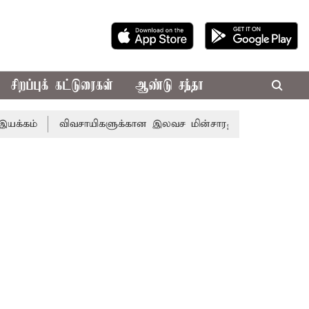
சிறப்புக் கட்டுரைகள்
ஆண்டு சந்தா
விவசாயிகளுக்கான இலவச மின்சாரத்துக்காக ரூ.7,432 கோடி ஒது