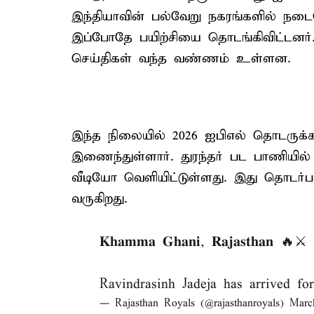
இந்தியாவின் பல்வேறு நகரங்களில் நடை
இப்போதே பயிற்சியை தொடங்கிவிட்டனர
செய்திகள் வந்த வண்ணம் உள்ளன.
இந்த நிலையில் 2026 ஐபிஎல் தொடருக
இணைந்துள்ளார். துரந்தர் பட பாணிய
வீடியோ வெளியிட்டுள்ளது. இது தொடர
வருகிறது.
𝐊𝐡𝐚𝐦𝐦𝐚 𝐆𝐡𝐚𝐧𝐢, 𝐑𝐚𝐣𝐚𝐬𝐭𝐡𝐚𝐧 🔥⚔️
Ravindrasinh Jadeja has arrived f
— Rajasthan Royals (@rajasthanroyals)
Marc