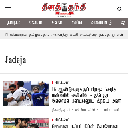
தமிழகம்
தேசியம்
உலகம்
சினிமா
விளையாட்டு
ஜோத
ிரி விவகாரம்: தமிழகத்தில் அனைத்து கட்சி கூட்டத்தை நடத்தாது ஏன்? உ
Jadeja
கிரிக்கெட்
16 ஆண்டுகளுக்குப் பிறகு: சொந்த
மண்ணில் அஸ்வின் - ஜடேஜா
இல்லாமல் களம்காணும் இந்திய அணி
தினத்தந்தி
06 Jun 2026
1
min read
கிரிக்கெட்
சென்னை சூப்பர் கிங்ஸ் லோகோவை