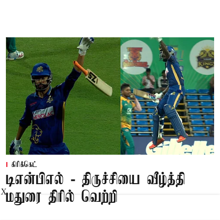
கிரிக்கெட்
டிஎன்பிஎல் - திருச்சியை வீழ்த்தி
X
மதுரை திரில் வெற்றி