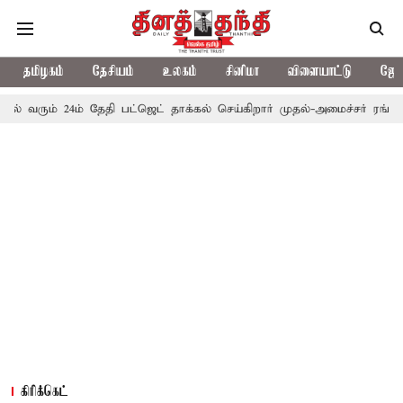
தமிழகம்
தேசியம்
உலகம்
சினிமா
விளையாட்டு
ஜோத
ம் தேதி பட்ஜெட் தாக்கல் செய்கிறார் முதல்-அமைச்சர் ரங்கசாமி
எதிர்
கிரிக்கெட்