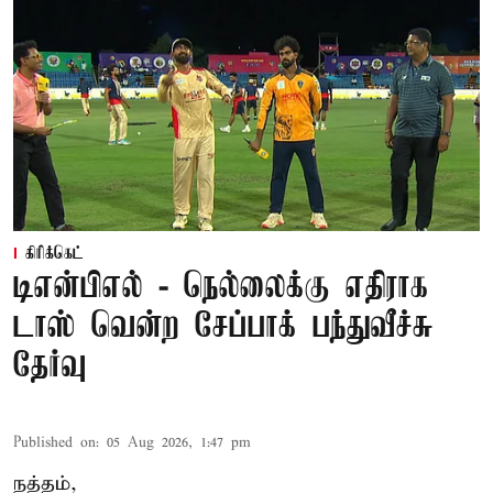
கிரிக்கெட்
டிஎன்பிஎல் - நெல்லைக்கு எதிராக
டாஸ் வென்ற சேப்பாக் பந்துவீச்சு
தேர்வு
Published on
:
05 Aug 2026, 1:47 pm
நத்தம்,