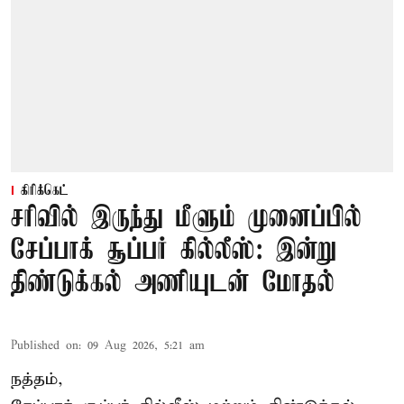
கிரிக்கெட்
சரிவில் இருந்து மீளும் முனைப்பில்
சேப்பாக் சூப்பர் கில்லீஸ்: இன்று
திண்டுக்கல் அணியுடன் மோதல்
Published on
:
09 Aug 2026, 5:21 am
நத்தம்,