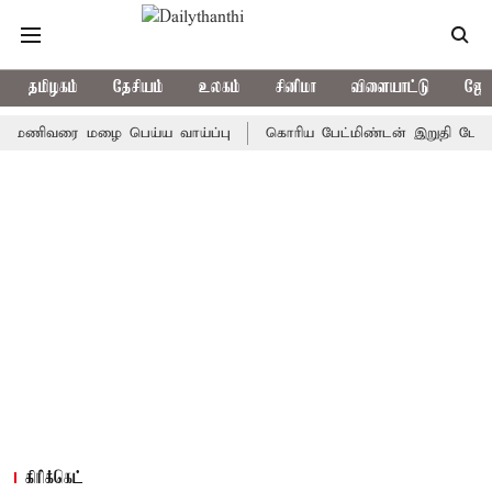
தமிழகம்
தேசியம்
உலகம்
சினிமா
விளையாட்டு
ஜோத
ிவரை மழை பெய்ய வாய்ப்பு
கொரிய பேட்மிண்டன் இறுதி போட்டி; இந்
கிரிக்கெட்