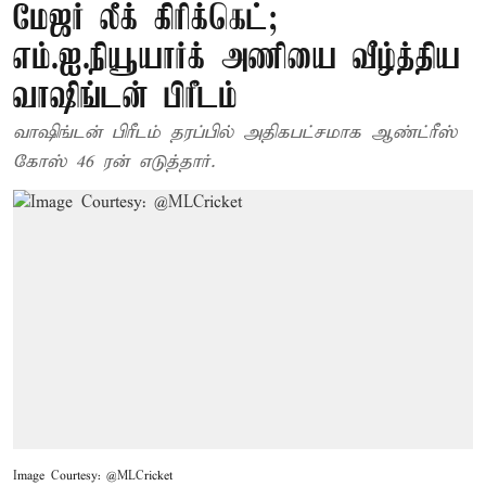
மேஜர் லீக் கிரிக்கெட்;
எம்.ஐ.நியூயார்க் அணியை வீழ்த்திய
வாஷிங்டன் பிரீடம்
வாஷிங்டன் பிரீடம் தரப்பில் அதிகபட்சமாக ஆண்ட்ரீஸ்
கோஸ் 46 ரன் எடுத்தார்.
Image Courtesy: @MLCricket